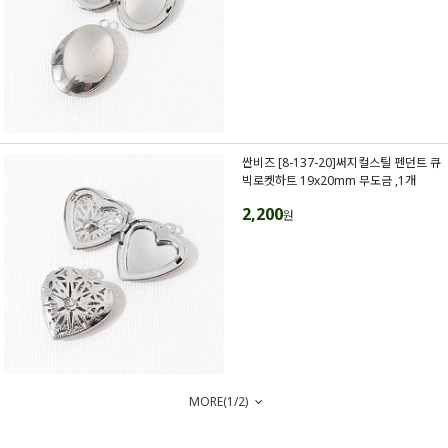
싼비즈 [8-137-20]써지컬스틸 펜던트 큐
빅로켓하트 19x20mm 무도금 ,1개
2,200
원
MORE(
1
/
2
)