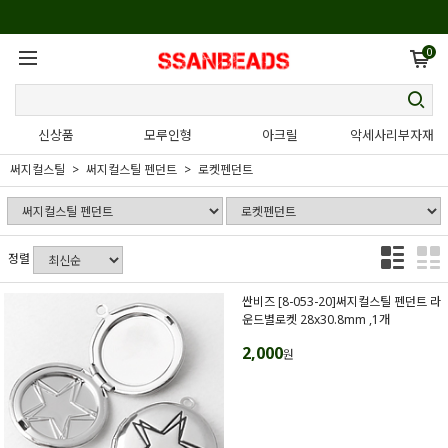
0
신상품
모루인형
아크릴
악세사리부자재
써지컬스틸
써지컬스틸 펜던트
로켓펜던트
정렬
싼비즈 [8-053-20]써지컬스틸 펜던트 라
운드별로켓 28x30.8mm ,1개
2,000
원