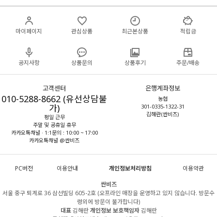
마이페이지
관심상품
최근본상품
적립금
공지사항
상품문의
상품후기
주문/배송
고객센터
은행계좌정보
010-5288-8662 (유선상담불
농협
가)
301-0335-1322-31
김해란(싼비즈)
평일 근무
주말 및 공휴일 휴무
카카오톡채널 · 1:1문의 : 10:00 ~ 17:00
카카오톡채널 @싼비즈
PC버전
이용안내
개인정보처리방침
이용약관
싼비즈
서울 중구 퇴계로 36 삼선빌딩 605-2호 (오프라인 매장을 운영하고 있지 않습니다. 방문수
령외에 방문이 불가합니다)
대표
김해란
개인정보 보호책임자
김해란