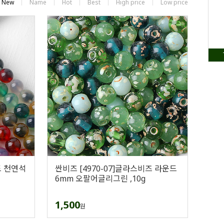
New
Name
Hot
Best
High price
Low price
드 천연석
싼비즈 [4970-07]글라스비즈 라운드
6mm 오팔어글리그린 ,10g
1,500
원