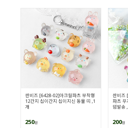
싼비즈 [6428-02]아크릴파츠 부착형
싼비즈 
12간지 십이간지 십이지신 동물 띠 ,1
파츠 무
개
덤발송 
250
200
원
원