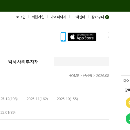
로그인
회원가입
마이페이지
고객센터
장바구니
0
악세사리부자재
HOME
>
신상품
>
2026.08
마이
장
25.12(198)
2025.11(162)
2025.10(155)
25.01(89)