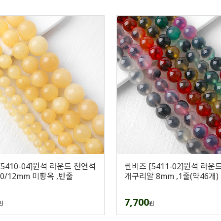
5410-04]원석 라운드 천연석
싼비즈 [5411-02]원석 라운
/10/12mm 미황옥 ,반줄
개구리알 8mm ,1줄(약46개)
7,700
원
원