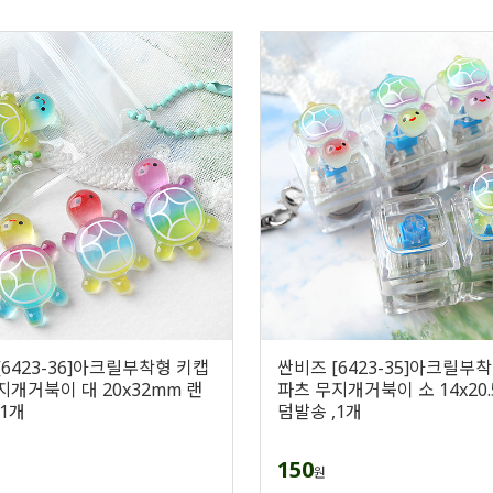
[6423-36]아크릴부착형 키캡
싼비즈 [6423-35]아크릴부
지개거북이 대 20x32mm 랜
파츠 무지개거북이 소 14x20.
,1개
덤발송 ,1개
150
원