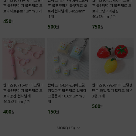
싼비즈 [6719-18]아크릴비
싼비즈 [6717-16]아크릴비
싼비즈 [6455-06]아크릴비
즈 볼펜꾸미기 볼꾸재료 오
즈 볼펜꾸미기 볼꾸재료 오
즈 볼펜꾸미기 볼꾸재료 오
로라하트큐브 12mm ,1개
로라천사날개 54x29mm
로라고양이리본링
,1개
40x42mm ,1개
450
원
500
750
원
원
싼비즈 [6716-01]아크릴비
싼비즈 [6424-25]아크릴
싼비즈 [6792-01]아크릴펜
즈 볼펜꾸미기 볼꾸재료 오
키캡파츠 탑꾸재료 컵케이
던트 과일 딸기 토마토 레몬
로라공간 천사날개
크곰돌이 10.6x13mm ,1
3종 ,1개
46.5x27mm ,1개
개
500
원
400
150
원
원
MORE(
1
/
3
)