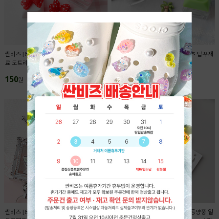
싼비즈 [6425-03]아크릴 키캡파츠 탑꾸재
싼비즈 [6422-14]아크릴 키캡파츠 탑꾸재
료 도트리본 18x13.4mm ,1개
료 야자수 11.5x12.5mm ,1개
150
150
원
원
싼비즈 [6716-13]아크릴비즈 볼펜꾸미기
싼비즈 [6709-12]아크릴펜던트 동양풍 일