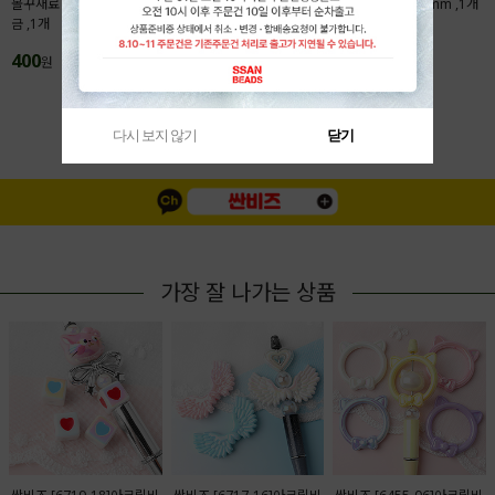
볼꾸재료 액자프레임 28x31.5mm 메탈도
본풍 탄자쿠 자개행운부적 7x30mm ,1개
금 ,1개
200
원
400
원
MORE(
1
/
4
)
다시 보지 않기
닫기
가장 잘 나가는 상품