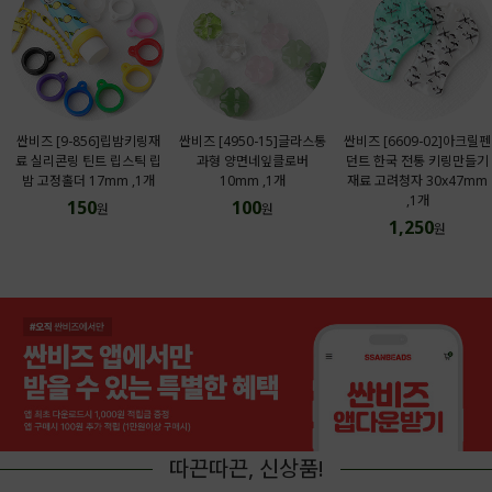
싼비즈 [9-856]립밤키링재
싼비즈 [4950-15]글라스통
싼비즈 [6609-02]아크릴펜
료 실리콘링 틴트 립스틱 립
과형 양면네잎클로버
던트 한국 전통 키링만들기
밤 고정홀더 17mm ,1개
10mm ,1개
재료 고려청자 30x47mm
,1개
150
100
원
원
1,250
원
따끈따끈, 신상품!