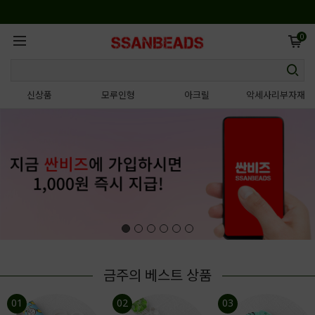
0
신상품
모루인형
아크릴
악세사리부자재
금주의 베스트 상품
01
02
03