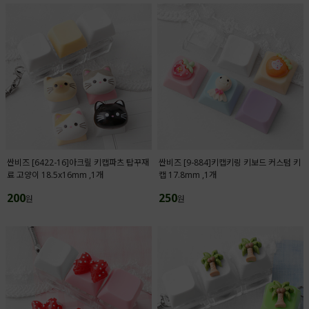
싼비즈 [6422-16]아크릴 키캡파츠 탑꾸재
싼비즈 [9-884]키캡키링 키보드 커스텀 키
료 고양이 18.5x16mm ,1개
캡 17.8mm ,1개
200
250
원
원