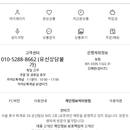
마이페이지
관심상품
최근본상품
적립금
공지사항
상품문의
상품후기
주문/배송
고객센터
은행계좌정보
010-5288-8662 (유선상담불
농협
가)
301-0335-1322-31
김해란(싼비즈)
평일 근무
주말 및 공휴일 휴무
카카오톡채널 · 1:1문의 : 10:00 ~ 17:00
카카오톡채널 @싼비즈
PC버전
이용안내
개인정보처리방침
이용약관
싼비즈
서울 중구 퇴계로 36 삼선빌딩 605-2호 (오프라인 매장을 운영하고 있지 않습니다. 방문수
령외에 방문이 불가합니다)
대표
김해란
개인정보 보호책임자
김해란