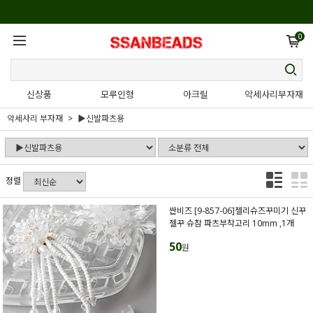
0
신상품
모루인형
아크릴
악세사리부자재
악세사리 부자재
▶신발파츠용
정렬
싼비즈 [9-857-06]젤리슈즈꾸미기 신꾸
젤꾸 슈참 파츠부착고리 10mm ,1개
50
원