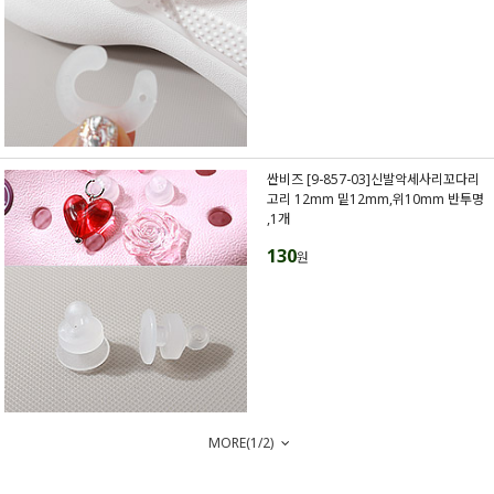
싼비즈 [9-857-03]신발악세사리꼬다리
고리 12mm 밑12mm,위10mm 반투명
,1개
130
원
MORE(
1
/
2
)