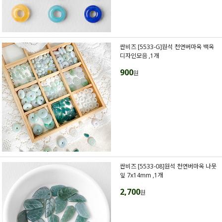
싼비즈 [5533-G]원석 천연버마옥 백옥
디자인모음 ,1개
900
원
싼비즈 [5533-08]원석 천연버마옥 나뭇
잎 7x14mm ,1개
2,700
원