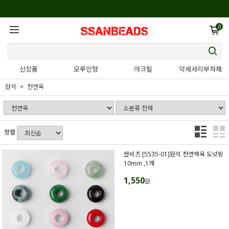
0
신상품
모루인형
아크릴
악세사리부자재
원석
천연옥
정렬
싼비즈 [5535-01]원석 천연백옥 도넛링
10mm ,1개
1,550
원