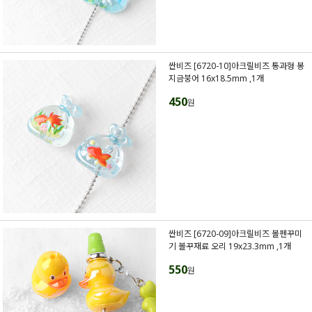
싼비즈 [6720-10]아크릴비즈 통과형 봉
지금붕어 16x18.5mm ,1개
450
원
싼비즈 [6720-09]아크릴비즈 볼펜꾸미
기 볼꾸재료 오리 19x23.3mm ,1개
550
원