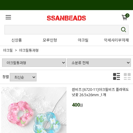
0
신상품
모루인형
아크릴
악세사리부자재
아크릴
아크릴통과형
정렬
싼비즈 [6720-11]아크릴비즈 플라워도
넛꽃 26.5x26mm ,1개
400
원