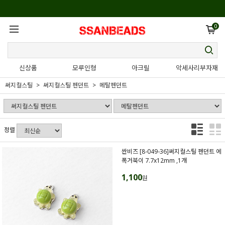
0
신상품
모루인형
아크릴
악세사리부자재
써지컬스틸
써지컬스틸 펜던트
메탈펜던트
정렬
싼비즈 [8-049-36]써지컬스틸 펜던트 에
폭거북이 7.7x12mm ,1개
1,100
원