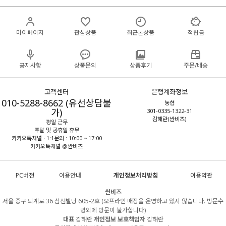
마이페이지
관심상품
최근본상품
적립금
공지사항
상품문의
상품후기
주문/배송
고객센터
은행계좌정보
010-5288-8662 (유선상담불
농협
가)
301-0335-1322-31
김해란(싼비즈)
평일 근무
주말 및 공휴일 휴무
카카오톡채널 · 1:1문의 : 10:00 ~ 17:00
카카오톡채널 @싼비즈
PC버전
이용안내
개인정보처리방침
이용약관
싼비즈
서울 중구 퇴계로 36 삼선빌딩 605-2호 (오프라인 매장을 운영하고 있지 않습니다. 방문수
령외에 방문이 불가합니다)
대표
김해란
개인정보 보호책임자
김해란