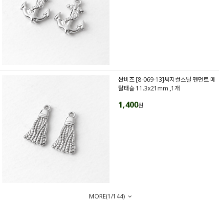
싼비즈 [8-069-13]써지컬스틸 펜던트 메
탈태슬 11.3x21mm ,1개
1,400
원
MORE(
1
/
144
)