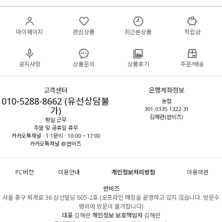
마이페이지
관심상품
최근본상품
적립금
공지사항
상품문의
상품후기
주문/배송
고객센터
은행계좌정보
010-5288-8662 (유선상담불
농협
가)
301-0335-1322-31
김해란(싼비즈)
평일 근무
주말 및 공휴일 휴무
카카오톡채널 · 1:1문의 : 10:00 ~ 17:00
카카오톡채널 @싼비즈
PC버전
이용안내
개인정보처리방침
이용약관
싼비즈
서울 중구 퇴계로 36 삼선빌딩 605-2호 (오프라인 매장을 운영하고 있지 않습니다. 방문수
령외에 방문이 불가합니다)
대표
김해란
개인정보 보호책임자
김해란