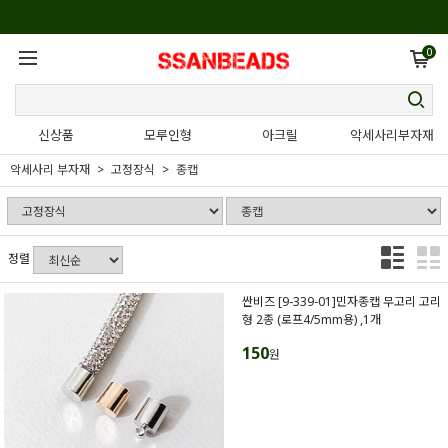
0
신상품
모루인형
아크릴
악세사리부자재
악세사리 부자재
고정장식
종캡
정렬
싼비즈 [9-339-01]민자종캡 무고리 고리
형 2종 (로프4/5mm용) ,1개
150
원