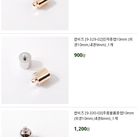
싼비즈 [9-329-02]민자종캡10mm (외
경10mm,내경9mm) ,1개
900
원
싼비즈 [9-330-03]주름볼륨종캡10mm
(외경10mm,내경8mm) ,1개
1,200
원