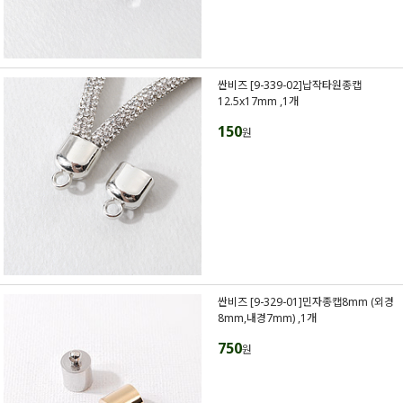
싼비즈 [9-339-02]납작타원종캡
12.5x17mm ,1개
150
원
싼비즈 [9-329-01]민자종캡8mm (외경
8mm,내경7mm) ,1개
750
원