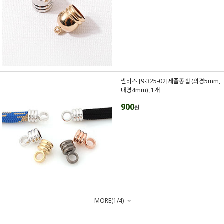
싼비즈 [9-325-02]세줄종캡 (외경5mm,
내경4mm) ,1개
900
원
MORE(
1
/
4
)