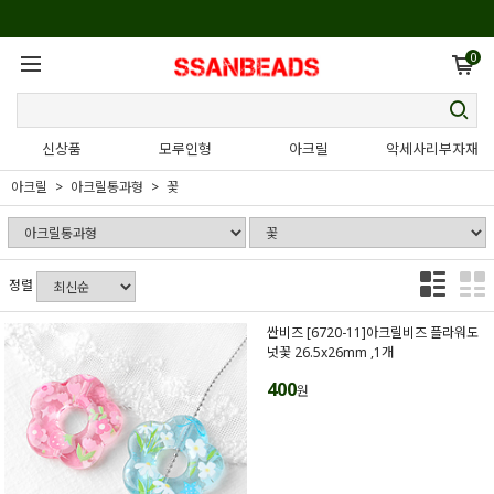
0
신상품
모루인형
아크릴
악세사리부자재
아크릴
아크릴통과형
꽃
정렬
싼비즈 [6720-11]아크릴비즈 플라워도
넛꽃 26.5x26mm ,1개
400
원