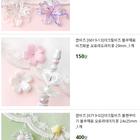
싼비즈 [6619-13]아크릴비즈 볼꾸재료
비즈화분 오로라도라지꽃 29mm ,1개
150
원
싼비즈 [6719-02]아크릴비즈 볼펜꾸미
기 볼꾸재료 오로라데이지꽃 24x25mm
,1개
400
원