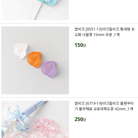
싼비즈 [6551-13]아크릴비즈 통과형 능
소화 나팔꽃 15mm 무광 ,1개
150
원
싼비즈 [6719-19]아크릴비즈 볼펜꾸미
기 볼꾸재료 오로라파도꽃 42mm ,1개
250
원