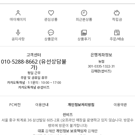
마이페이지
관심상품
최근본상품
적립금
공지사항
상품문의
상품후기
주문/배송
고객센터
은행계좌정보
010-5288-8662 (유선상담불
농협
가)
301-0335-1322-31
김해란(싼비즈)
평일 근무
주말 및 공휴일 휴무
카카오톡채널 · 1:1문의 : 10:00 ~ 17:00
카카오톡채널 @싼비즈
PC버전
이용안내
개인정보처리방침
이용약관
싼비즈
서울 중구 퇴계로 36 삼선빌딩 605-2호 (오프라인 매장을 운영하고 있지 않습니다. 방문수
령외에 방문이 불가합니다)
대표
김해란
개인정보 보호책임자
김해란