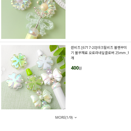
싼비즈 [6717-20]아크릴비즈 볼펜꾸미
기 볼꾸재료 오로라네잎클로버 25mm ,1
개
400
원
MORE(
1
/
9
)