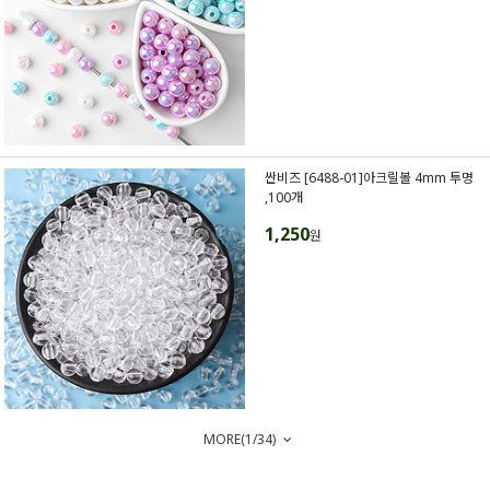
싼비즈 [6488-01]아크릴볼 4mm 투명
,100개
1,250
원
MORE(
1
/
34
)