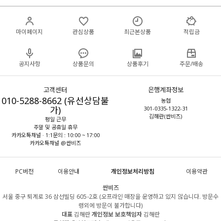
마이페이지
관심상품
최근본상품
적립금
공지사항
상품문의
상품후기
주문/배송
고객센터
은행계좌정보
010-5288-8662 (유선상담불
농협
가)
301-0335-1322-31
김해란(싼비즈)
평일 근무
주말 및 공휴일 휴무
카카오톡채널 · 1:1문의 : 10:00 ~ 17:00
카카오톡채널 @싼비즈
PC버전
이용안내
개인정보처리방침
이용약관
싼비즈
서울 중구 퇴계로 36 삼선빌딩 605-2호 (오프라인 매장을 운영하고 있지 않습니다. 방문수
령외에 방문이 불가합니다)
대표
김해란
개인정보 보호책임자
김해란