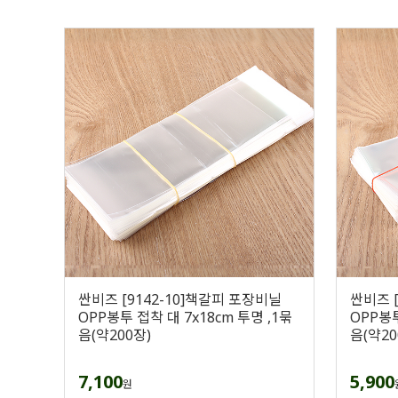
싼비즈 [9142-10]책갈피 포장비닐
싼비즈 
OPP봉투 접착 대 7x18cm 투명 ,1묶
OPP봉투
음(약200장)
음(약20
7,100
5,900
원