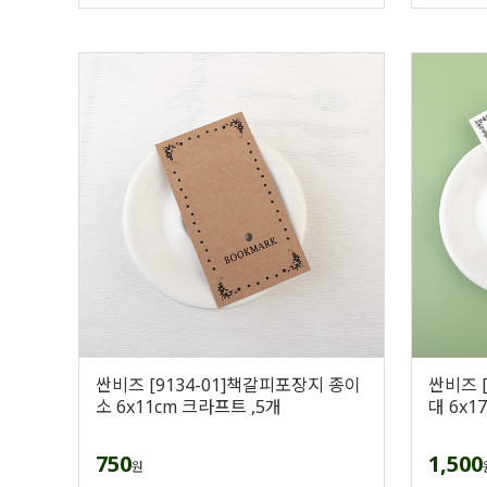
싼비즈 [9134-01]책갈피포장지 종이
싼비즈 
소 6x11cm 크라프트 ,5개
대 6x1
750
1,500
원