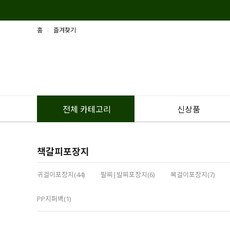
홈
즐겨찾기
신상품
전체 카테고리
책갈피포장지
귀걸이포장지(44)
팔찌|발찌포장지(6)
목걸이포장지(7)
PP지퍼백(1)