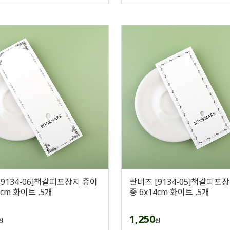
[9134-06]책갈피포장지 종이
싼비즈 [9134-05]책갈피포
7cm 화이트 ,5개
중 6x14cm 화이트 ,5개
1,250
원
원