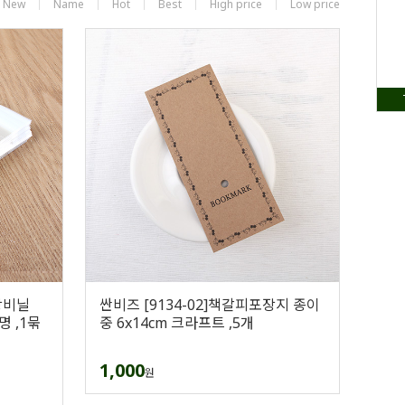
New
Name
Hot
Best
High price
Low price
포장비닐
싼비즈 [9134-02]책갈피포장지 종이
명 ,1묶
중 6x14cm 크라프트 ,5개
1,000
원