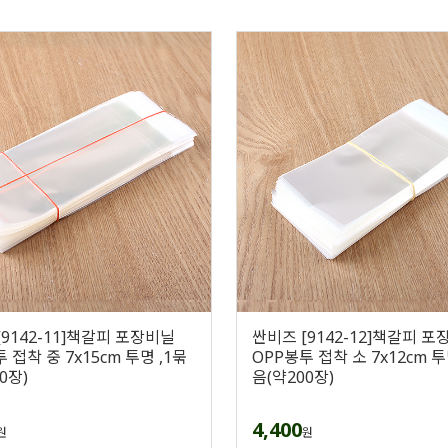
[9142-11]책갈피 포장비닐
싼비즈 [9142-12]책갈피 
 접착 중 7x15cm 투명 ,1묶
OPP봉투 접착 소 7x12cm 투
0장)
음(약200장)
4,400
원
원