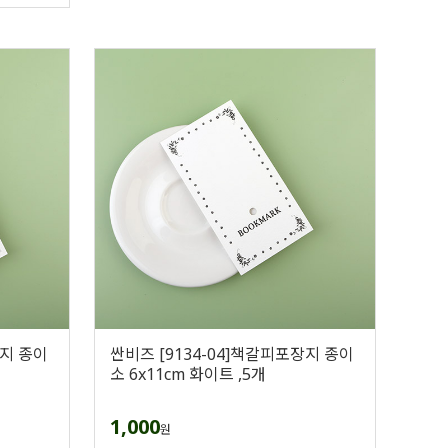
장지 종이
싼비즈 [9134-04]책갈피포장지 종이
소 6x11cm 화이트 ,5개
1,000
원