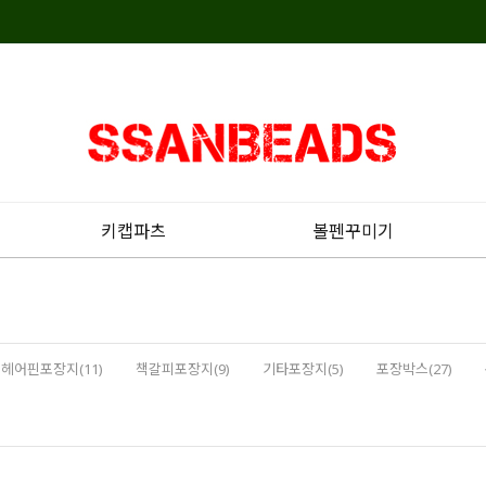
키캡파츠
볼펜꾸미기
헤어핀포장지(11)
책갈피포장지(9)
기타포장지(5)
포장박스(27)