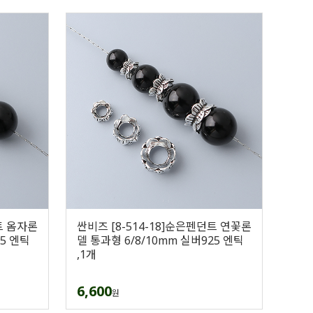
트 옴자론
싼비즈 [8-514-18]순은펜던트 연꽃론
25 엔틱
델 통과형 6/8/10mm 실버925 엔틱
,1개
6,600
원