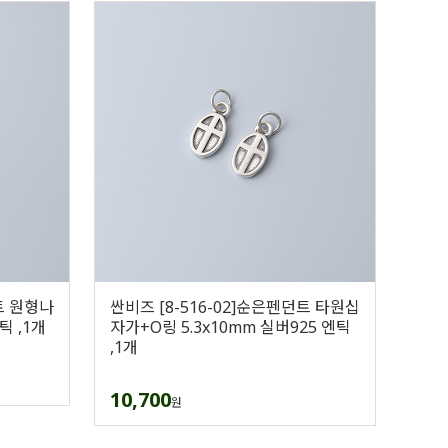
트 원형나
싼비즈 [8-516-02]순은펜던트 타원십
틱 ,1개
자가+O링 5.3x10mm 실버925 엔틱
,1개
10,700
원