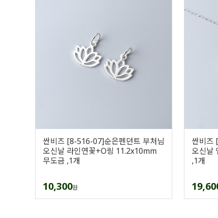
싼비즈 [8-516-07]순은펜던트 부처님
싼비즈 
오신날 라인연꽃+O링 11.2x10mm
오신날 
무도금 ,1개
,1개
10,300
19,60
원