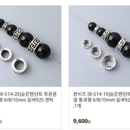
[8-514-20]순은펜던트 회문론
싼비즈 [8-514-19]순은펜던
 6/8/10mm 실버925 엔틱
델 통과형 6/8/10mm 실버9
,1개
9,600
원
원