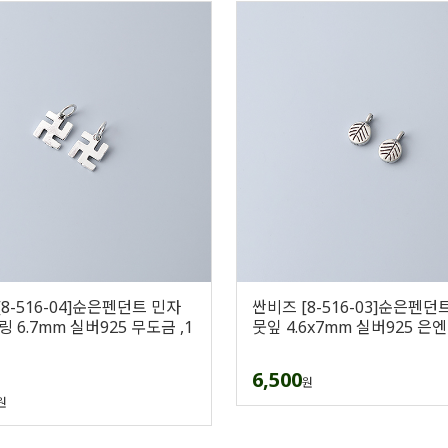
8-516-04]순은펜던트 민자
싼비즈 [8-516-03]순은펜던
 6.7mm 실버925 무도금 ,1
뭇잎 4.6x7mm 실버925 은엔
6,500
원
원