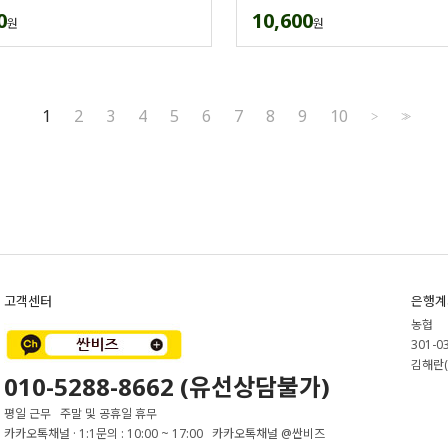
0
10,600
원
원
1
2
3
4
5
6
7
8
9
10
>
>>
고객센터
은행계
농협
301-0
김해란(
010-5288-8662 (유선상담불가)
평일 근무 주말 및 공휴일 휴무
카카오톡채널 · 1:1문의 : 10:00 ~ 17:00 카카오톡채널 @싼비즈