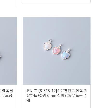
트 에폭펄
싼비즈 [8-515-12]순은펜던트 에폭오
5 무도금
팔하트+O링 6mm 실버925 무도금 ,1
개