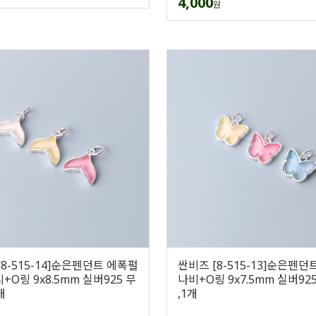
4,000
원
[8-515-14]순은펜던트 에폭펄
싼비즈 [8-515-13]순은펜던
O링 9x8.5mm 실버925 무
나비+O링 9x7.5mm 실버92
개
,1개