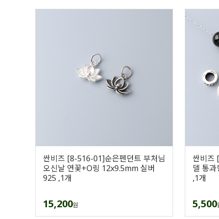
싼비즈 [8-516-01]순은펜던트 부처님
싼비즈 
오신날 연꽃+O링 12x9.5mm 실버
델 통과형
925 ,1개
,1개
15,200
5,500
원