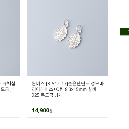
트 큐빅십
싼비즈 [8-512-17]순은펜던트 성모마
도금 ,1
리아레이스+O링 8.3x15mm 실버
925 무도금 ,1개
14,900
원