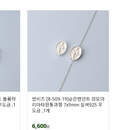
트 볼륨하
싼비즈 [8-509-19]순은펜던트 성모마
무도금 ,1
리아타원통과형 7x9mm 실버925 무
도금 ,1개
6,600
원