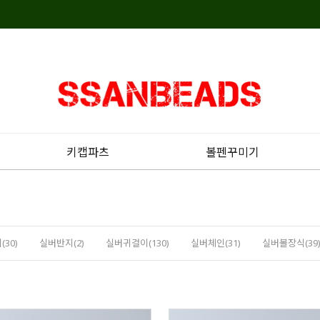
키캡파츠
볼펜꾸미기
30)
실버반지(2)
실버귀걸이(130)
실버체인(31)
실버볼장식(39