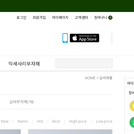
로그인
회원가입
마이페이지
고객센터
장바구니
0
악세사리부자재
HOME
>
실버제품
마이
장
)
실버부자재(78)
New
Name
Hot
Best
High price
Low price