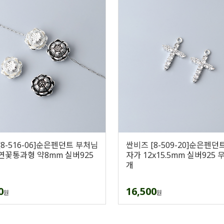
[8-516-06]순은펜던트 부처님
싼비즈 [8-509-20]순은펜던
연꽃통과형 약8mm 실버925
자가 12x15.5mm 실버925 무
개
0
16,500
원
원