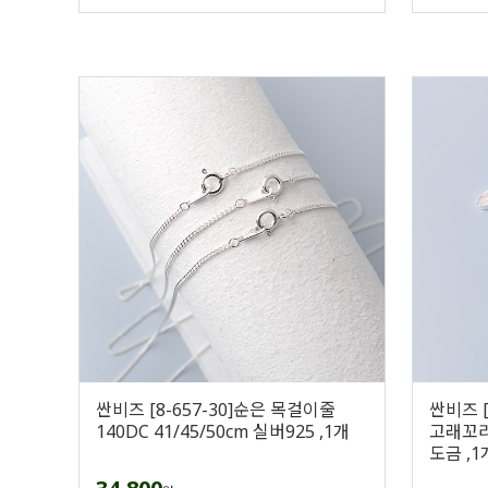
싼비즈 [8-657-30]순은 목걸이줄
싼비즈 
140DC 41/45/50cm 실버925 ,1개
고래꼬리+
도금 ,1