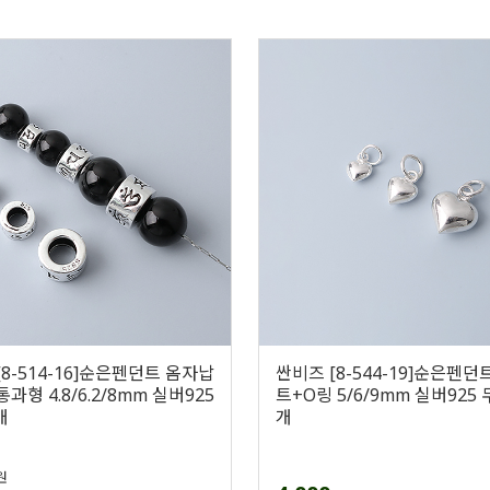
[8-514-16]순은펜던트 옴자납
싼비즈 [8-544-19]순은펜던
과형 4.8/6.2/8mm 실버925
트+O링 5/6/9mm 실버925 
개
개
원