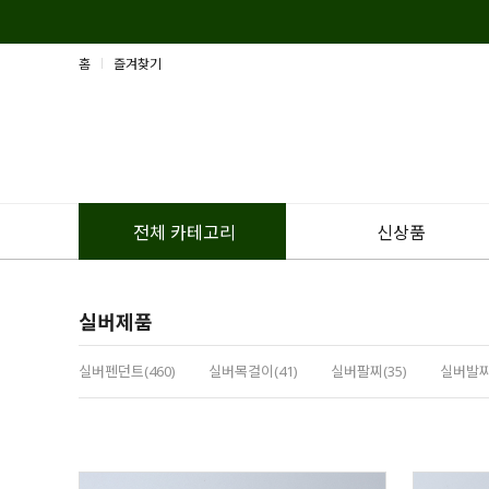
홈
즐겨찾기
신상품
전체 카테고리
실버제품
실버펜던트(460)
실버목걸이(41)
실버팔찌(35)
실버발찌(