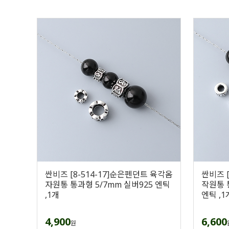
싼비즈 [8-514-17]순은펜던트 육각옴
싼비즈 
자원통 통과형 5/7mm 실버925 엔틱
작원통 통
,1개
엔틱 ,1
4,900
6,600
원