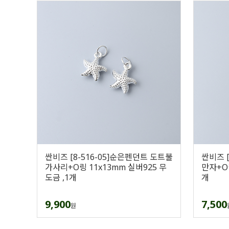
싼비즈 [8-516-05]순은펜던트 도트불
싼비즈 [
가사리+O링 11x13mm 실버925 무
만자+O링
도금 ,1개
개
9,900
7,500
원