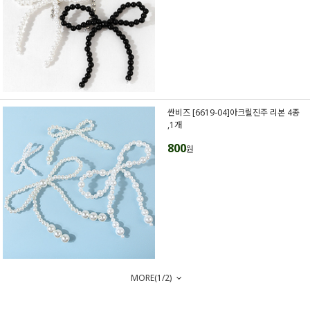
싼비즈 [6619-04]아크릴진주 리본 4종
,1개
800
원
MORE(
1
/
2
)