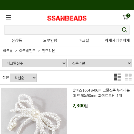
0
신상품
모루인형
아크릴
악세사리부자재
아크릴
아크릴진주
진주리본
정렬
싼비즈 [6618-06]아크릴진주 부케리본
대 약 90x90mm 화이트크림 ,1개
2,300
원