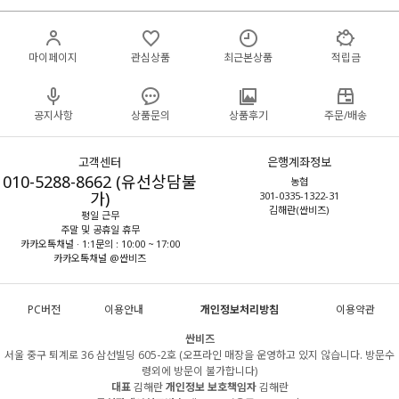
마이페이지
관심상품
최근본상품
적립금
공지사항
상품문의
상품후기
주문/배송
고객센터
은행계좌정보
010-5288-8662 (유선상담불
농협
가)
301-0335-1322-31
김해란(싼비즈)
평일 근무
주말 및 공휴일 휴무
카카오톡채널 · 1:1문의 : 10:00 ~ 17:00
카카오톡채널 @싼비즈
PC버전
이용안내
개인정보처리방침
이용약관
싼비즈
서울 중구 퇴계로 36 삼선빌딩 605-2호 (오프라인 매장을 운영하고 있지 않습니다. 방문수
령외에 방문이 불가합니다)
대표
김해란
개인정보 보호책임자
김해란