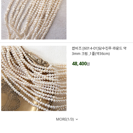
싼비즈 [6014-01]담수진주 라운드 약
3mm 크림 ,1줄(약36cm)
48,400
원
MORE(
1
/
3
)