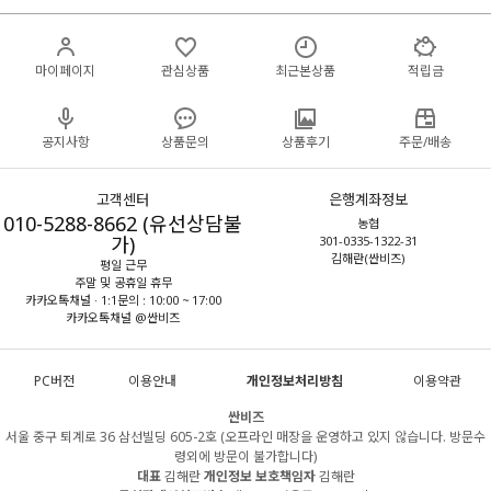
마이페이지
관심상품
최근본상품
적립금
공지사항
상품문의
상품후기
주문/배송
고객센터
은행계좌정보
010-5288-8662 (유선상담불
농협
가)
301-0335-1322-31
김해란(싼비즈)
평일 근무
주말 및 공휴일 휴무
카카오톡채널 · 1:1문의 : 10:00 ~ 17:00
카카오톡채널 @싼비즈
PC버전
이용안내
개인정보처리방침
이용약관
싼비즈
서울 중구 퇴계로 36 삼선빌딩 605-2호 (오프라인 매장을 운영하고 있지 않습니다. 방문수
령외에 방문이 불가합니다)
대표
김해란
개인정보 보호책임자
김해란