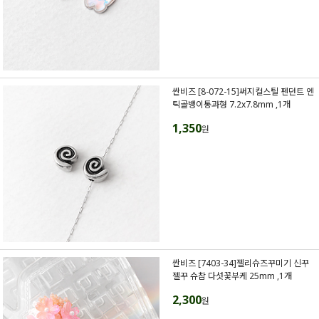
싼비즈 [8-072-15]써지컬스틸 펜던트 엔
틱골뱅이통과형 7.2x7.8mm ,1개
1,350
원
싼비즈 [7403-34]젤리슈즈꾸미기 신꾸
젤꾸 슈참 다섯꽃부케 25mm ,1개
2,300
원