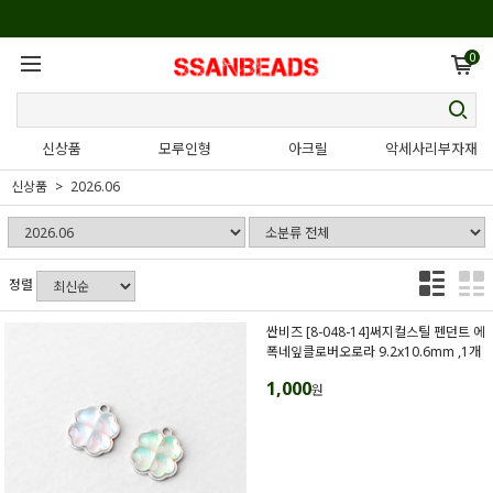
0
신상품
모루인형
아크릴
악세사리부자재
신상품
2026.06
정렬
싼비즈 [8-048-14]써지컬스틸 펜던트 에
폭네잎클로버오로라 9.2x10.6mm ,1개
1,000
원