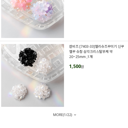
싼비즈 [7403-33]젤리슈즈꾸미기 신꾸
젤꾸 슈참 삼각크리스탈부케 약
20~25mm ,1개
1,500
원
MORE(
1
/
22
)