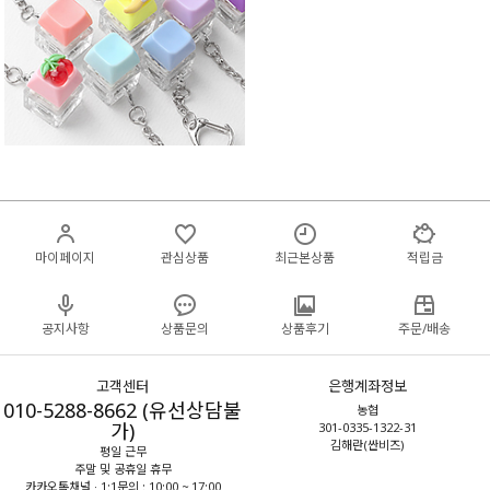
마이페이지
관심상품
최근본상품
적립금
공지사항
상품문의
상품후기
주문/배송
고객센터
은행계좌정보
010-5288-8662 (유선상담불
농협
가)
301-0335-1322-31
김해란(싼비즈)
평일 근무
주말 및 공휴일 휴무
카카오톡채널 · 1:1문의 : 10:00 ~ 17:00