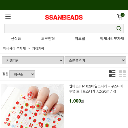
0
신상품
모루인형
아크릴
악세사리부자재
악세사리 부자재
키캡키링
정렬
싼비즈 [H-102]네일스티커 다꾸스티커
투명 토마토스티커 7.2x9cm ,1장
1,000
원