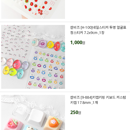
싼비즈 [H-100]네일스티커 투명 얼굴표
정스티커 7.2x9cm ,1장
1,000
원
싼비즈 [9-884]키캡키링 키보드 커스텀
키캡 17.8mm ,1개
250
원