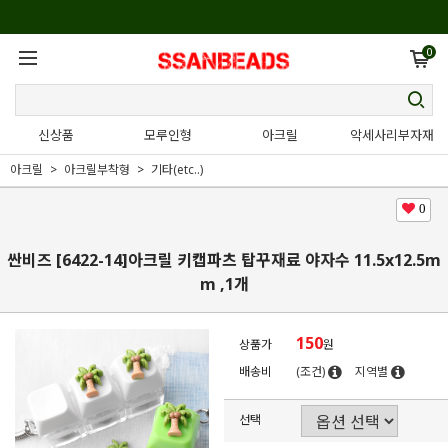
0
신상품
모루인형
아크릴
악세사리부자재
아크릴
아크릴부착형
기타(etc..)
0
싼비즈 [6422-14]아크릴 키캡파츠 탑꾸재료 야자수 11.5x12.5m
m ,1개
150
상품가
원
배송비
(조건)
지역별
선택