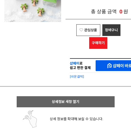
0
총 상품 금액
원
관심상품
장바구니
구매하기
샵
MAKESHOP
페
SHOPPAY
이
로
[쉬운결제]
바
간
로
편
구
구
매
매
샵
상세정보 새창 열기
페
이
상세 정보를 확대해 보실 수 있습니다.