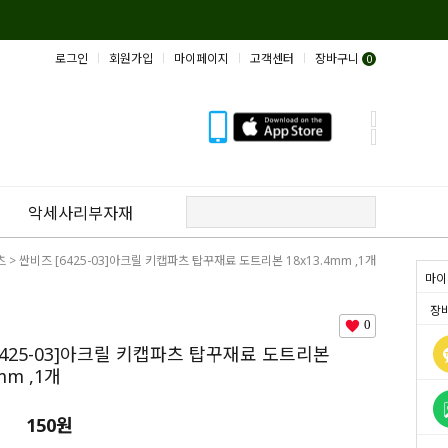
로그인
회원가입
마이페이지
고객센터
장바구니
0
악세사리부자재
츠
> 싼비즈 [6425-03]아크릴 키캡파츠 탑꾸재료 도트리본 18x13.4mm ,1개
마이
장
0
6425-03]아크릴 키캡파츠 탑꾸재료 도트리본
mm ,1개
150원