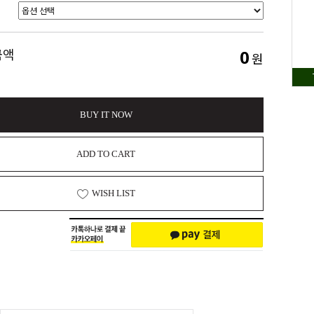
0
금액
원
BUY IT NOW
ADD TO CART
WISH LIST