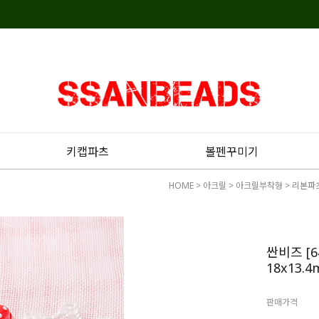
키캡파츠
볼펜꾸미기
HOME
>
아크릴
>
아크릴부착형
>
리본파
싼비즈 [
18x13.4
판매가격