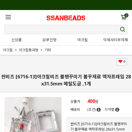
0
신상품
모루인형
아크릴
악세사리부자재
아크릴
아크릴통과형
기타
0
싼비즈 [6716-13]아크릴비즈 볼펜꾸미기 볼꾸재료 액자프레임 28
x31.5mm 메탈도금 ,1개
400
상품가
원
배송비
(조건)
지역별
싼비즈 [6716-13]아크릴비즈 볼펜꾸미
기 볼꾸재료 액자프레임 28x31.5mm