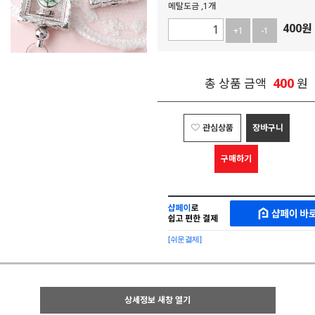
메탈도금 ,1개
400
원
+1
-1
400
총 상품 금액
원
관심상품
장바구니
구매하기
샵
MAKESHOP
페
SHOPPAY
이
로
[쉬운결제]
바
간
로
편
구
구
매
매
샵
상세정보 새창 열기
페
이