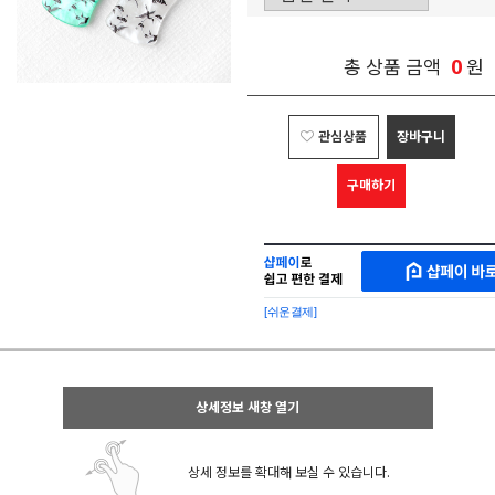
0
총 상품 금액
원
관심상품
장바구니
구매하기
샵
MAKESHOP
페
SHOPPAY
이
로
[쉬운결제]
바
간
로
편
구
구
매
매
샵
상세정보 새창 열기
페
이
상세 정보를 확대해 보실 수 있습니다.