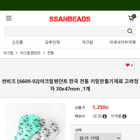
0
신상품
모루인형
아크릴
악세사리부자재
아크릴
아크릴펜던트
전통
0
싼비즈 [6609-02]아크릴펜던트 한국 전통 키링만들기재료 고려청
자 30x47mm ,1개
1,250
상품가
원
배송비
(조건)
지역별
선택