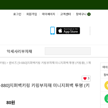
로그인
회원가입
마이페이지
고객센터
장바구니
0
악세사리부자재
키링)
> 싼비즈 [9-880]지퍼백키링 키링부자재 미니지퍼백 투명 (키링용) ,1개
마이
장
3
9-880]지퍼백키링 키링부자재 미니지퍼백 투명 (키
개
80원