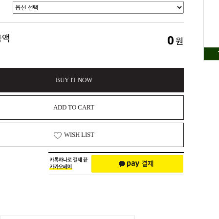
0
금액
원
BUY IT NOW
ADD TO CART
WISH LIST