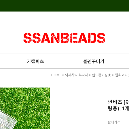
키캡파츠
볼펜꾸미기
HOME
>
악세사리 부자재
>
핸드폰키링★
>
열쇠고리(
싼비즈 [
링용) ,1
판매가격