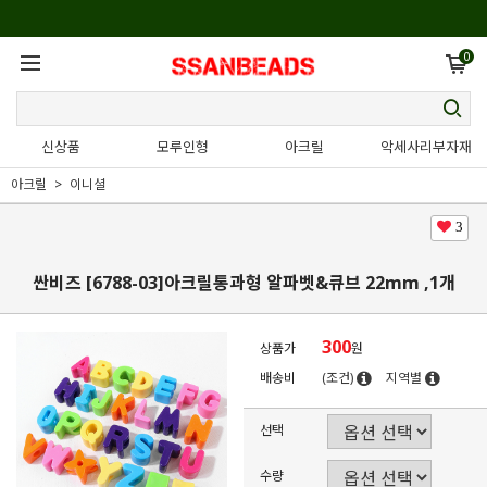
0
신상품
모루인형
아크릴
악세사리부자재
아크릴
이니셜
3
싼비즈 [6788-03]아크릴통과형 알파벳&큐브 22mm ,1개
300
상품가
원
배송비
(조건)
지역별
선택
수량