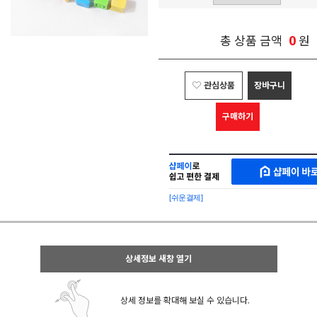
0
총 상품 금액
원
관심상품
장바구니
구매하기
샵
MAKESHOP
페
SHOPPAY
이
로
[쉬운결제]
바
간
로
편
구
구
매
매
샵
상세정보 새창 열기
페
이
상세 정보를 확대해 보실 수 있습니다.