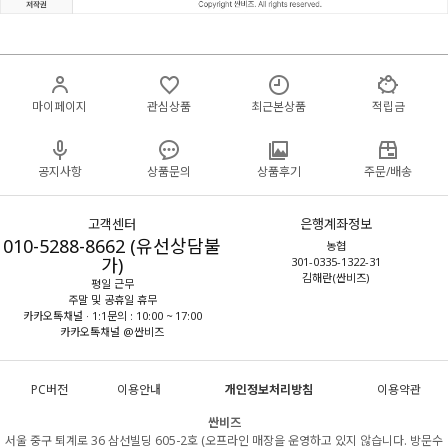
마이페이지
관심상품
최근본상품
적립금
공지사항
상품문의
상품후기
주문/배송
고객센터
은행계좌정보
010-5288-8662 (유선상담불
농협
가)
301-0335-1322-31
김해란(싼비즈)
평일 근무
주말 및 공휴일 휴무
카카오톡채널 · 1:1문의 : 10:00 ~ 17:00
카카오톡채널 @싼비즈
PC버전
이용안내
개인정보처리방침
이용약관
싼비즈
서울 중구 퇴계로 36 삼선빌딩 605-2호 (오프라인 매장을 운영하고 있지 않습니다. 방문수