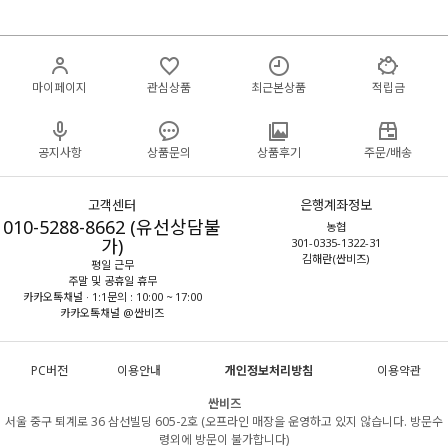
마이페이지
관심상품
최근본상품
적립금
공지사항
상품문의
상품후기
주문/배송
고객센터
은행계좌정보
010-5288-8662 (유선상담불
농협
가)
301-0335-1322-31
김해란(싼비즈)
평일 근무
주말 및 공휴일 휴무
카카오톡채널 · 1:1문의 : 10:00 ~ 17:00
카카오톡채널 @싼비즈
PC버전
이용안내
개인정보처리방침
이용약관
싼비즈
서울 중구 퇴계로 36 삼선빌딩 605-2호 (오프라인 매장을 운영하고 있지 않습니다. 방문수
령외에 방문이 불가합니다)