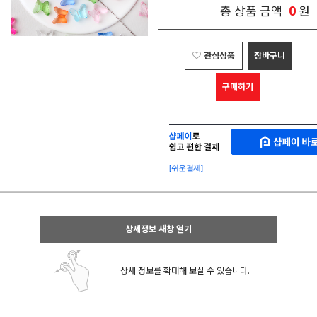
0
총 상품 금액
원
관심상품
장바구니
구매하기
샵
MAKESHOP
페
SHOPPAY
이
로
[쉬운결제]
바
간
로
편
구
구
매
매
샵
상세정보 새창 열기
페
이
상세 정보를 확대해 보실 수 있습니다.