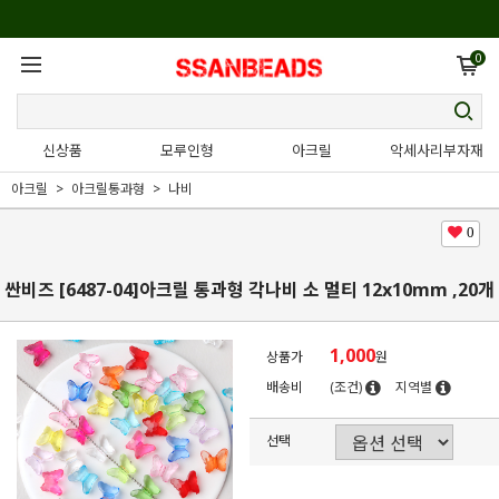
0
신상품
모루인형
아크릴
악세사리부자재
아크릴
아크릴통과형
나비
0
싼비즈 [6487-04]아크릴 통과형 각나비 소 멀티 12x10mm ,20개
1,000
상품가
원
배송비
(조건)
지역별
선택