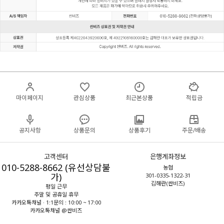
마이페이지
관심상품
최근본상품
적립금
공지사항
상품문의
상품후기
주문/배송
고객센터
은행계좌정보
010-5288-8662 (유선상담불
농협
가)
301-0335-1322-31
김해란(싼비즈)
평일 근무
주말 및 공휴일 휴무
카카오톡채널 · 1:1문의 : 10:00 ~ 17:00
카카오톡채널 @싼비즈