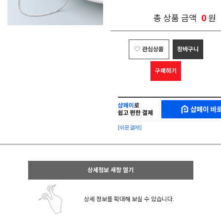
0
총 상품 금액
원
관심상품
장바구니
구매하기
샵
MAKESHOP
페
SHOPPAY
이
로
[쉬운결제]
바
간
로
편
구
구
매
매
샵
상세정보 새창 열기
페
이
상세 정보를 확대해 보실 수 있습니다.