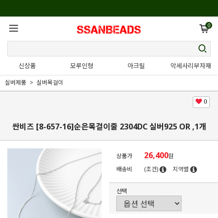
0
신상품
모루인형
아크릴
악세사리부자재
실버제품
실버목걸이
0
싼비즈 [8-657-16]순은목걸이줄 2304DC 실버925 OR ,1개
26,400
상품가
원
배송비
(조건)
지역별
선택