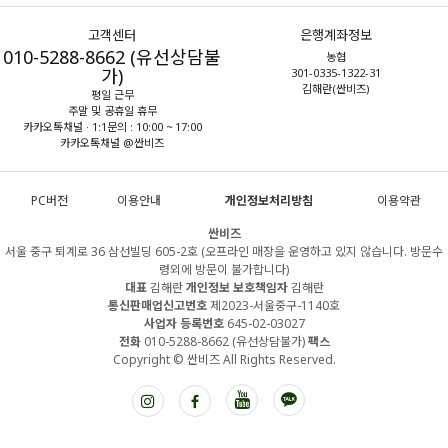
고객센터
은행계좌정보
010-5288-8662 (유선상담불
농협
가)
301-0335-1322-31
김해란(싼비즈)
평일 근무
주말 및 공휴일 휴무
카카오톡채널 · 1:1문의 : 10:00 ~ 17:00
카카오톡채널 @싼비즈
PC버전
이용안내
개인정보처리방침
이용약관
싼비즈
서울 중구 퇴계로 36 삼선빌딩 605-2호 (오프라인 매장을 운영하고 있지 않습니다. 방문수
령외에 방문이 불가합니다)
대표
김해란
개인정보 보호책임자
김해란
통신판매업신고번호
제2023-서울중구-1140호
사업자 등록번호
645-02-03027
전화
010-5288-8662 (유선상담불가)
팩스
Copyright © 싼비즈 All Rights Reserved.