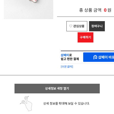
0
총 상품 금액
원
관심상품
장바구니
구매하기
샵
MAKESHOP
페
SHOPPAY
이
로
[쉬운결제]
바
간
로
편
구
구
매
매
샵
상세정보 새창 열기
페
이
상세 정보를 확대해 보실 수 있습니다.