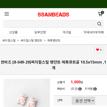
0
신상품
모루인형
아크릴
악세사리부자재
써지컬스틸
써지컬스틸 펜던트
에폭펜던트
0
싼비즈 [8-049-29]써지컬스틸 펜던트 에폭큐트곰 10.5x15mm ,1
개
1,000
상품가
원
배송비
(조건)
지역별
선택