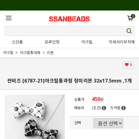
0
신상품
모루인형
아크릴
악세사리부자재
아크릴
아크릴통과형
리본
0
싼비즈 [6787-21]아크릴통과형 장미리본 32x17.5mm ,1개
450
상품가
원
배송비
(조건)
지역별
선택