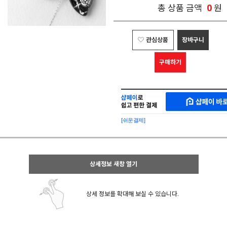
0
총 상품 금액
원
관심상품
장바구니
구매하기
샵
MAKESHOP
페
SHOPPAY
이
로
[쉬운결제]
바
간
로
편
구
구
매
매
샵
상세정보 새창 열기
페
이
상세 정보를 확대해 보실 수 있습니다.