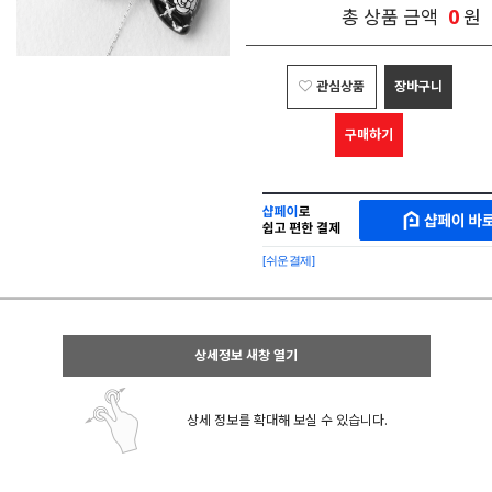
0
총 상품 금액
원
관심상품
장바구니
구매하기
샵
MAKESHOP
페
SHOPPAY
이
로
[쉬운결제]
바
간
로
편
구
구
매
매
샵
상세정보 새창 열기
페
이
상세 정보를 확대해 보실 수 있습니다.