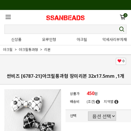
0
신상품
모루인형
아크릴
악세사리부자재
아크릴
아크릴통과형
리본
0
싼비즈 [6787-21]아크릴통과형 장미리본 32x17.5mm ,1개
450
상품가
원
배송비
(조건)
지역별
선택