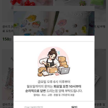
싼비즈 [6425-03]아크릴 키캡파츠 탑꾸재
싼비즈 [6422-14]아크릴 키캡파츠 탑꾸재
료 도트리본 18x13.4mm ,1개
료 야자수 11.5x12.5mm ,1개
150
150
원
원
싼비즈 [6716-13]아크릴비즈 볼펜꾸미기
싼비즈 [6709-12]아크릴펜던트 동양풍 일
다시 보지 않기
닫기