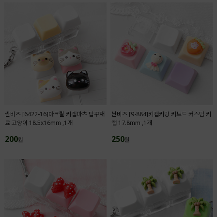
싼비즈 [6422-16]아크릴 키캡파츠 탑꾸재
싼비즈 [9-884]키캡키링 키보드 커스텀 키
료 고양이 18.5x16mm ,1개
캡 17.8mm ,1개
200
250
원
원