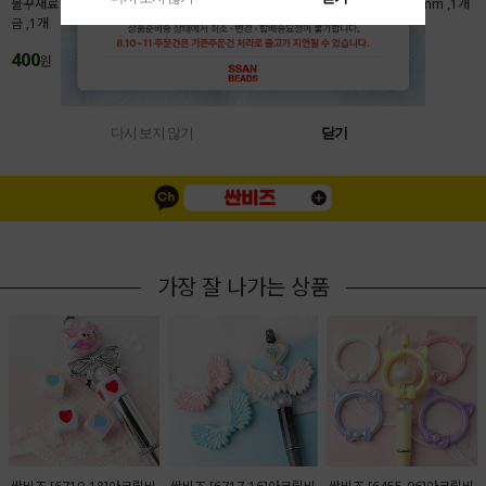
볼꾸재료 액자프레임 28x31.5mm 메탈도
본풍 탄자쿠 자개행운부적 7x30mm ,1개
금 ,1개
200
원
400
원
MORE(
1
/
4
)
다시 보지 않기
닫기
가장 잘 나가는 상품