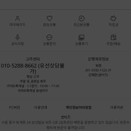
마이페이지
관심상품
최근본상품
적립금
공지사항
상품문의
상품후기
주문/배송
고객센터
은행계좌정보
010-5288-8662 (유선상담불
농협
가)
301-0335-1322-31
김해란(싼비즈)
평일 근무
주말 및 공휴일 휴무
카카오톡채널 · 1:1문의 : 10:00 ~ 17:00
카카오톡채널 @싼비즈
PC버전
이용안내
개인정보처리방침
이용약관
싼비즈
서울 중구 퇴계로 36 삼선빌딩 605-2호 (오프라인 매장을 운영하고 있지 않습니다. 방문수
령외에 방문이 불가합니다)