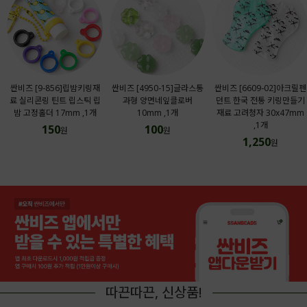
싼비즈 [9-856]립밤키링재
싼비즈 [4950-15]글라스통
싼비즈 [6609-02]아크릴펜
료 실리콘링 틴트 립스틱 립
과형 양면네잎클로버
던트 한국 전통 키링만들기
밤 고정홀더 17mm ,1개
10mm ,1개
재료 고려청자 30x47mm
,1개
150
100
원
원
1,250
원
따끈따끈, 신상품!