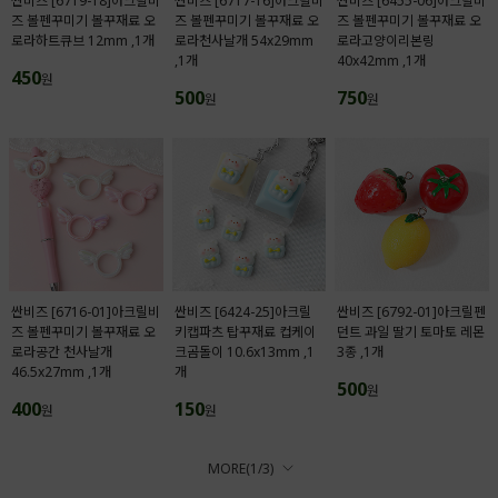
싼비즈 [6719-18]아크릴비
싼비즈 [6717-16]아크릴비
싼비즈 [6455-06]아크릴비
즈 볼펜꾸미기 볼꾸재료 오
즈 볼펜꾸미기 볼꾸재료 오
즈 볼펜꾸미기 볼꾸재료 오
로라하트큐브 12mm ,1개
로라천사날개 54x29mm
로라고양이리본링
,1개
40x42mm ,1개
450
원
500
750
원
원
싼비즈 [6716-01]아크릴비
싼비즈 [6424-25]아크릴
싼비즈 [6792-01]아크릴펜
즈 볼펜꾸미기 볼꾸재료 오
키캡파츠 탑꾸재료 컵케이
던트 과일 딸기 토마토 레몬
로라공간 천사날개
크곰돌이 10.6x13mm ,1
3종 ,1개
46.5x27mm ,1개
개
500
원
400
150
원
원
MORE(
1
/
3
)