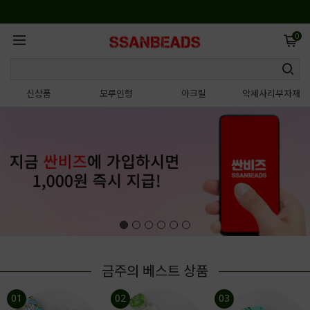
0
신상품
모루인형
아크릴
악세사리부자재
금주의 베스트 상품
01
02
03