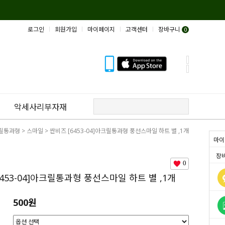
로그인
회원가입
마이페이지
고객센터
장바구니
0
악세사리부자재
릴통과형
>
스마일
> 싼비즈 [6453-04]아크릴통과형 풍선스마일 하트 별 ,1개
마이
장
0
6453-04]아크릴통과형 풍선스마일 하트 별 ,1개
500원