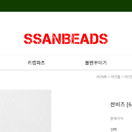
키캡파츠
볼펜꾸미기
HOME
>
아크릴
>
아크
싼비즈 [
판매가격
선택