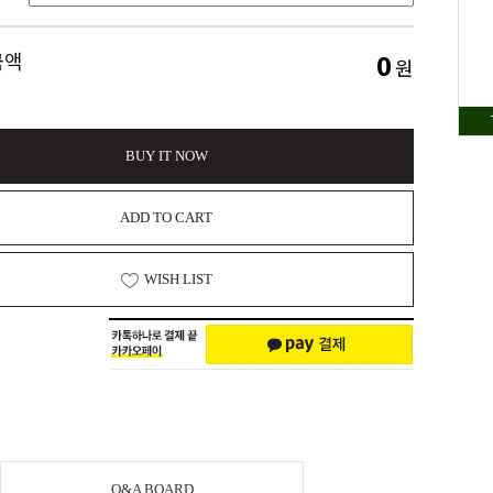
0
금액
원
BUY IT NOW
ADD TO CART
WISH LIST
Q&A BOARD