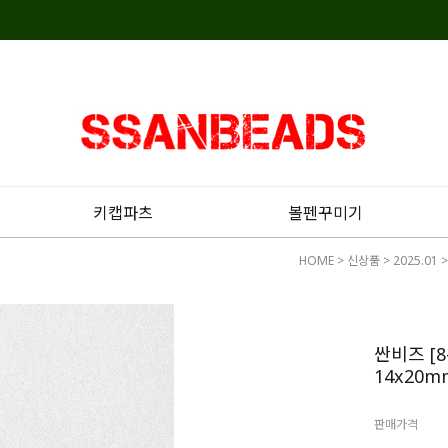
키캡파츠
볼펜꾸미기
HOME
>
신상품
>
2025.01
>
싼비즈 [
14x20m
판매가격