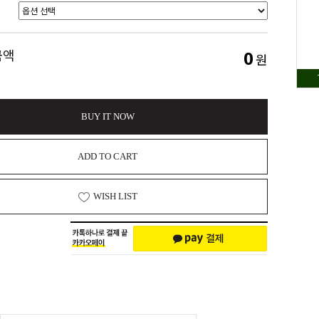
0
금액
원
BUY IT NOW
ADD TO CART
WISH LIST