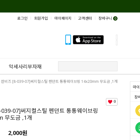
로그인
회원가입
마이페이지
고객센터
장바구니
0
악세사리부자재
 싼비즈 [8-039-07]써지컬스틸 펜던트 통통웨이브링 14x20mm 무도금 ,1개
마이
장
0
8-039-07]써지컬스틸 펜던트 통통웨이브링
m 무도금 ,1개
2,000원