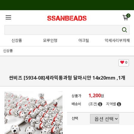
0
신상품
모루인형
아크릴
악세사리부자재
신상품
0
싼비즈 [5934-08]세라믹통과형 달마시안 14x20mm ,1개
1,200
상품가
원
배송비
(조건)
지역별
선택