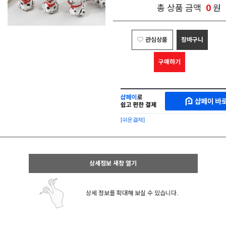
0
총 상품 금액
원
관심상품
장바구니
구매하기
샵
MAKESHOP
페
SHOPPAY
이
로
[쉬운결제]
바
간
로
편
구
구
매
매
샵
상세정보 새창 열기
페
이
상세 정보를 확대해 보실 수 있습니다.