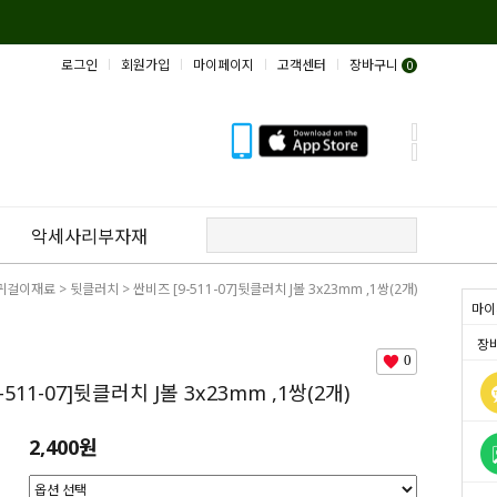
로그인
회원가입
마이페이지
고객센터
장바구니
0
악세사리부자재
귀걸이재료
>
뒷클러치
> 싼비즈 [9-511-07]뒷클러치 J볼 3x23mm ,1쌍(2개)
마이
장
0
-511-07]뒷클러치 J볼 3x23mm ,1쌍(2개)
2,400원