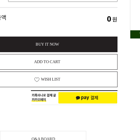
0
금액
원
BUY IT NOW
ADD TO CART
WISH LIST
Q&A BOARD