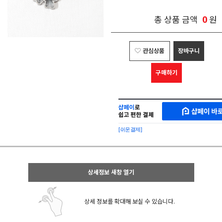
0
총 상품 금액
원
관심상품
장바구니
구매하기
샵
MAKESHOP
페
SHOPPAY
이
로
[쉬운결제]
바
간
로
편
구
구
매
매
샵
상세정보 새창 열기
페
이
상세 정보를 확대해 보실 수 있습니다.