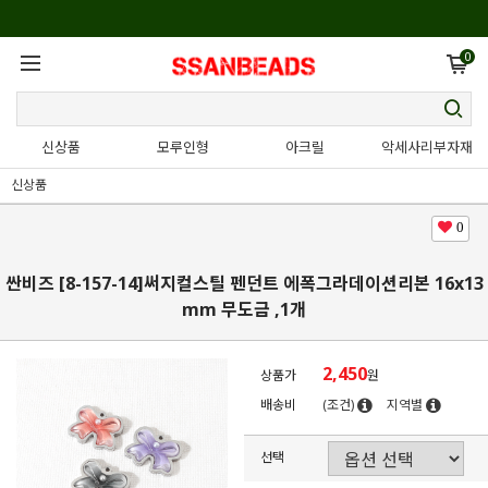
0
신상품
모루인형
아크릴
악세사리부자재
신상품
0
싼비즈 [8-157-14]써지컬스틸 펜던트 에폭그라데이션리본 16x13
mm 무도금 ,1개
2,450
상품가
원
배송비
(조건)
지역별
선택