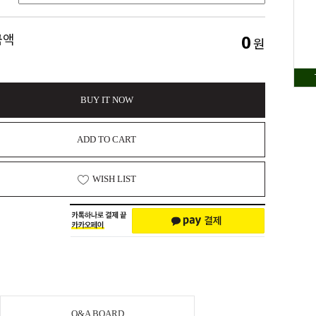
0
금액
원
BUY IT NOW
ADD TO CART
WISH LIST
Q&A BOARD