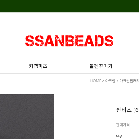
키캡파츠
볼펜꾸미기
HOME
>
아크릴
>
아크릴썬캐
싼비즈 [6
판매가격
단위