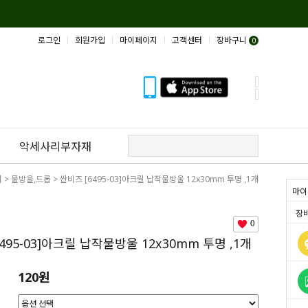
로그인
회원가입
마이페이지
고객센터
장바구니
0
악세사리부자재
쳐
>
물방울,드롭
> 싼비즈 [6495-03]아크릴 납작물방울 12x30mm 투명 ,1개
마이
장
0
495-03]아크릴 납작물방울 12x30mm 투명 ,1개
120원