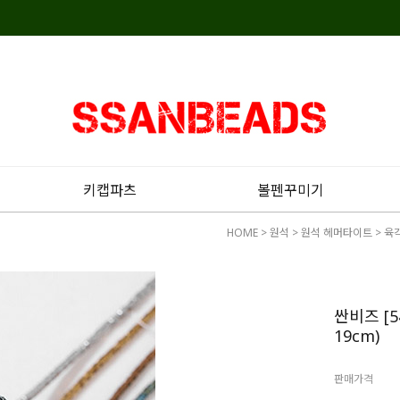
키캡파츠
볼펜꾸미기
HOME
>
원석
>
원석 헤머타이트
>
육
싼비즈 [5
19cm)
판매가격