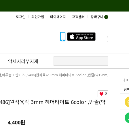
로그인
회원가입
마이페이지
고객센터
장바구니
0
악세사리부자재
각,아루볼
> 싼비즈 [5486]원석육각 3mm 헤머타이트 6color ,반줄(약19cm)
마이
장
0
486]원석육각 3mm 헤머타이트 6color ,반줄(약
4,400원