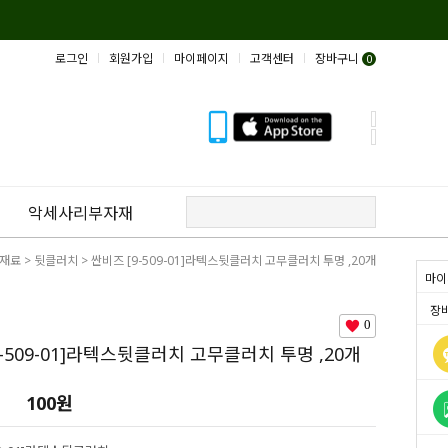
로그인
회원가입
마이페이지
고객센터
장바구니
0
악세사리부자재
재료
>
뒷클러치
> 싼비즈 [9-509-01]라텍스뒷클러치 고무클러치 투명 ,20개
마이
장
0
9-509-01]라텍스뒷클러치 고무클러치 투명 ,20개
100
원