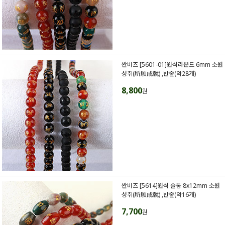
싼비즈 [5601-01]원석라운드 6mm 소원
성취(所願成就) ,반줄(약28개)
8,800
원
싼비즈 [5614]원석 술통 8x12mm 소원
성취(所願成就) ,반줄(약16개)
7,700
원