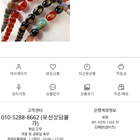
마이페이지
관심상품
최근본상품
적립금
공지사항
상품문의
상품후기
주문/배송
고객센터
은행계좌정보
010-5288-8662 (유선상담불
농협
가)
301-0335-1322-31
김해란(싼비즈)
평일 근무
주말 및 공휴일 휴무
카카오톡채널 · 1:1문의 : 10:00 ~ 17:00