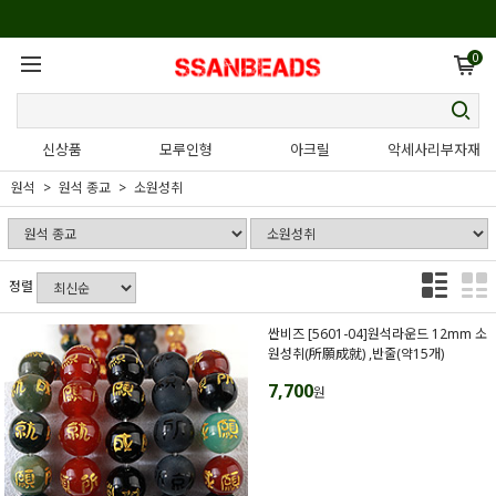
0
신상품
모루인형
아크릴
악세사리부자재
원석
원석 종교
소원성취
정렬
싼비즈 [5601-04]원석라운드 12mm 소
원성취(所願成就) ,반줄(약15개)
7,700
원