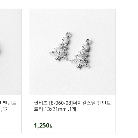
틸 펜던트
싼비즈 [8-060-08]써지컬스틸 펜던트
,1개
트리 13x21mm ,1개
1,250
원