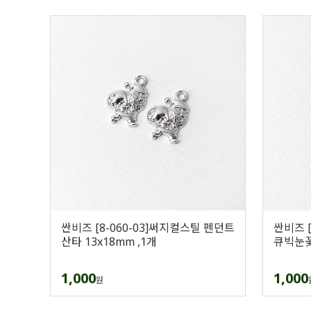
싼비즈 [8-060-03]써지컬스틸 펜던트
싼비즈 
산타 13x18mm ,1개
큐빅눈꽃 
1,000
1,000
원