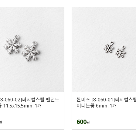
[8-060-02]써지컬스틸 펜던트
싼비즈 [8-060-01]써지컬스
11.5x15.5mm ,1개
미니눈꽃 6mm ,1개
600
원
원