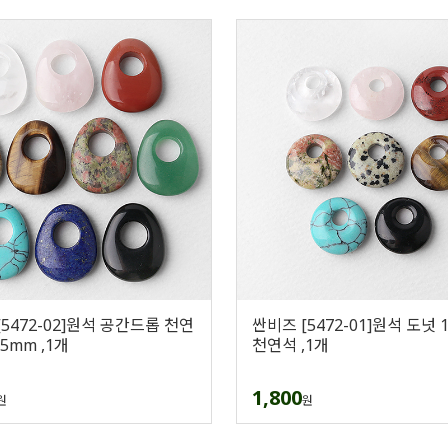
5472-02]원석 공간드롭 천연
싼비즈 [5472-01]원석 도넛 
25mm ,1개
천연석 ,1개
1,800
원
원