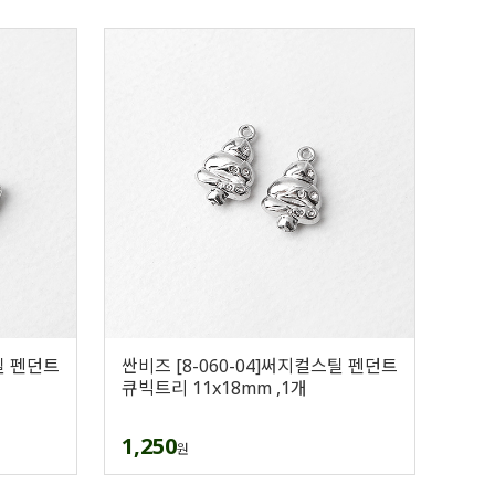
틸 펜던트
싼비즈 [8-060-04]써지컬스틸 펜던트
큐빅트리 11x18mm ,1개
1,250
원