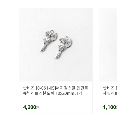
싼비즈 [8-061-05]써지컬스틸 펜던트
싼비즈 
큐빅하트리본도끼 10x20mm ,1개
세잎하트열
4,200
1,100
원