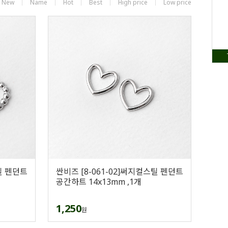
New
Name
Hot
Best
High price
Low price
틸 펜던트
싼비즈 [8-061-02]써지컬스틸 펜던트
공간하트 14x13mm ,1개
1,250
원