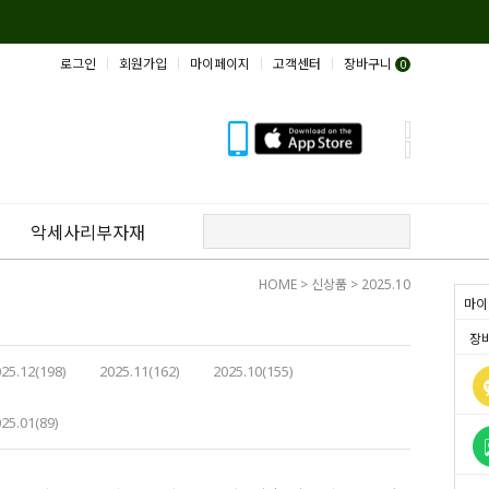
로그인
회원가입
마이페이지
고객센터
장바구니
0
악세사리부자재
HOME
>
신상품
>
2025.10
마이
장
25.12(198)
2025.11(162)
2025.10(155)
25.01(89)