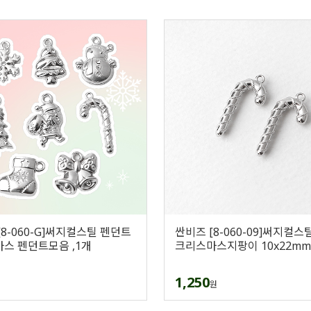
[8-060-G]써지컬스틸 펜던트
싼비즈 [8-060-09]써지컬스
스 펜던트모음 ,1개
크리스마스지팡이 10x22mm 
1,250
원