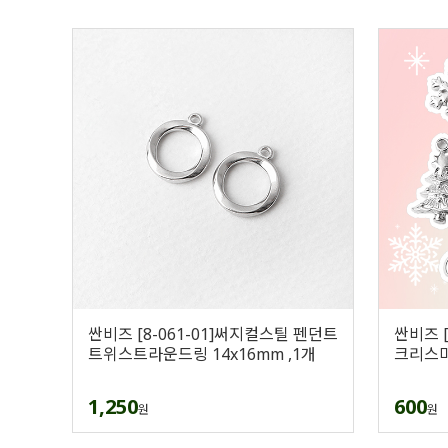
싼비즈 [8-061-01]써지컬스틸 펜던트
싼비즈 
트위스트라운드링 14x16mm ,1개
크리스마
1,250
600
원
원