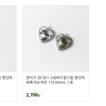
틸 펜던트
싼비즈 [8-051-24]써지컬스틸 펜던트
에폭카모하트 17x18mm ,1개
2,700
원