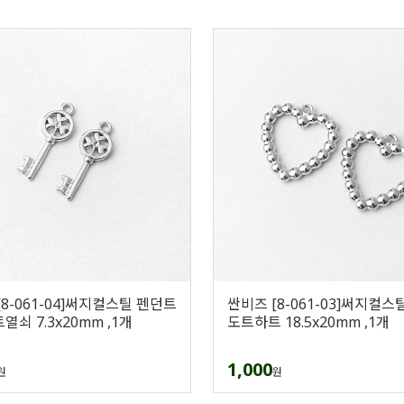
[8-061-04]써지컬스틸 펜던트
싼비즈 [8-061-03]써지컬스
쇠 7.3x20mm ,1개
도트하트 18.5x20mm ,1개
1,000
원
원