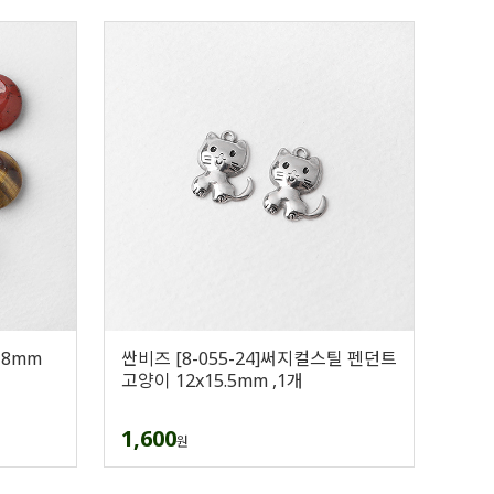
18mm
싼비즈 [8-055-24]써지컬스틸 펜던트
고양이 12x15.5mm ,1개
1,600
원