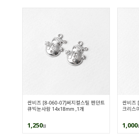
싼비즈 [8-060-07]써지컬스틸 펜던트
싼비즈 
큐빅눈사람 14x18mm ,1개
크리스마스
1,250
1,000
원