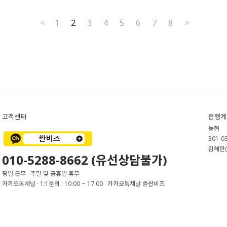
1
2
3
4
5
6
7
8
<<
>>
고객센터
은행계
농협
301-0
김해란(
010-5288-8662 (유선상담불가)
평일 근무 주말 및 공휴일 휴무
카카오톡채널 · 1:1문의 : 10:00 ~ 17:00 카카오톡채널 @싼비즈