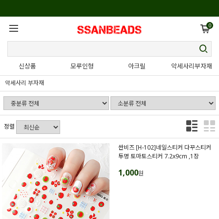
0
신상품
모루인형
아크릴
악세사리부자재
악세사리 부자재
정렬
싼비즈 [H-102]네일스티커 다꾸스티커
투명 토마토스티커 7.2x9cm ,1장
1,000
원