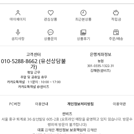
마이페이지
관심상품
최근본상품
적립금
공지사항
상품문의
상품후기
주문/배송
고객센터
은행계좌정보
010-5288-8662 (유선상담불
농협
가)
301-0335-1322-31
김해란(싼비즈)
평일 근무
주말 및 공휴일 휴무
카카오톡채널 · 1:1문의 : 10:00 ~ 17:00
카카오톡채널 @싼비즈
PC버전
이용안내
개인정보처리방침
이용약관
싼비즈
서울 중구 퇴계로 36 삼선빌딩 605-2호 (오프라인 매장을 운영하고 있지 않습니다. 방문수
령외에 방문이 불가합니다)
대표
김해란
개인정보 보호책임자
김해란