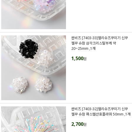
싼비즈 [7403-33]젤리슈즈꾸미기 신꾸
젤꾸 슈참 삼각크리스탈부케 약
20~25mm ,1개
1,500
원
싼비즈 [7403-32]젤리슈즈꾸미기 신꾸
젤꾸 슈참 파스텔산호플라워 50mm ,1개
2,700
원