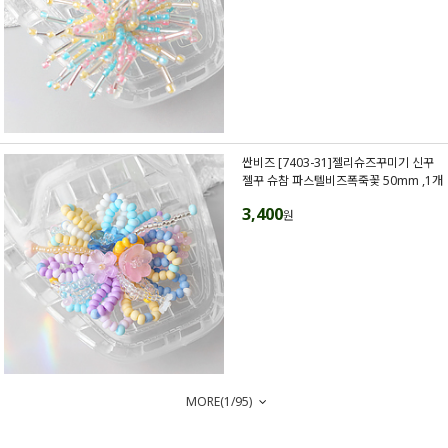
싼비즈 [7403-31]젤리슈즈꾸미기 신꾸
젤꾸 슈참 파스텔비즈폭죽꽃 50mm ,1개
3,400
원
MORE(
1
/
95
)