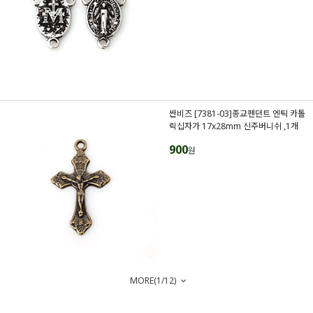
싼비즈 [7381-03]종교펜던트 엔틱 카톨
릭십자가 17x28mm 신주버니쉬 ,1개
900
원
MORE(
1
/
12
)