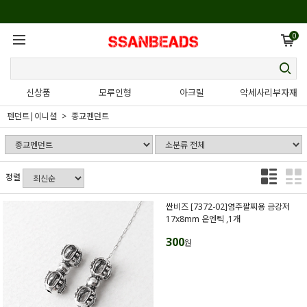
0
신상품
모루인형
아크릴
악세사리부자재
펜던트|이니셜
종교펜던트
정렬
싼비즈 [7372-02]염주팔찌용 금강저
17x8mm 은엔틱 ,1개
300
원