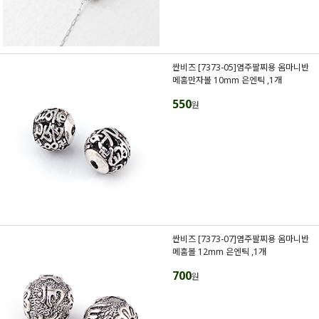
싼비즈 [7373-05]염주팔찌용 옴마니반
메훔만자볼 10mm 은엔틱 ,1개
550
원
싼비즈 [7373-07]염주팔찌용 옴마니반
메훔볼 12mm 은엔틱 ,1개
700
원