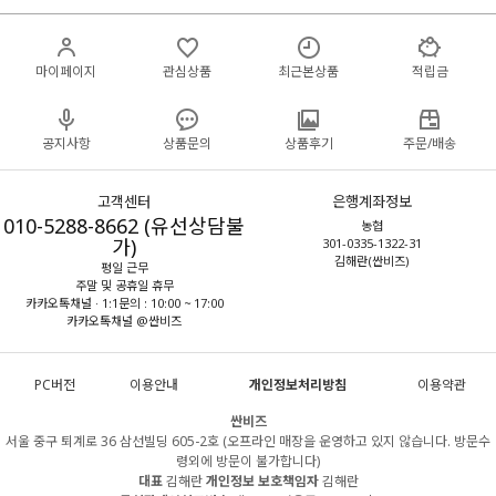
마이페이지
관심상품
최근본상품
적립금
공지사항
상품문의
상품후기
주문/배송
고객센터
은행계좌정보
010-5288-8662 (유선상담불
농협
가)
301-0335-1322-31
김해란(싼비즈)
평일 근무
주말 및 공휴일 휴무
카카오톡채널 · 1:1문의 : 10:00 ~ 17:00
카카오톡채널 @싼비즈
PC버전
이용안내
개인정보처리방침
이용약관
싼비즈
서울 중구 퇴계로 36 삼선빌딩 605-2호 (오프라인 매장을 운영하고 있지 않습니다. 방문수
령외에 방문이 불가합니다)
대표
김해란
개인정보 보호책임자
김해란