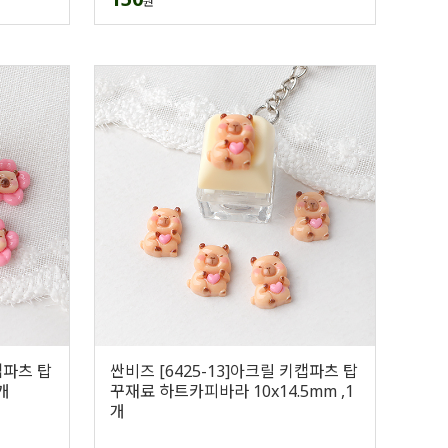
원
캡파츠 탑
싼비즈 [6425-13]아크릴 키캡파츠 탑
개
꾸재료 하트카피바라 10x14.5mm ,1
개