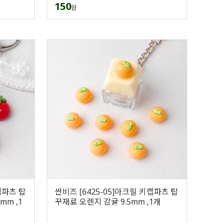
150
원
캡파츠 탑
싼비즈 [6425-05]아크릴 키캡파츠 탑
mm ,1
꾸재료 오렌지 감귤 9.5mm ,1개