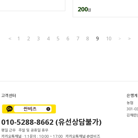
200
원
1
2
3
4
5
6
7
8
9
10
<<
>
>>
고객센터
은행계
농협
301-0
김해란(
010-5288-8662 (유선상담불가)
평일 근무 주말 및 공휴일 휴무
카카오톡채널 · 1:1문의 : 10:00 ~ 17:00 카카오톡채널 @싼비즈