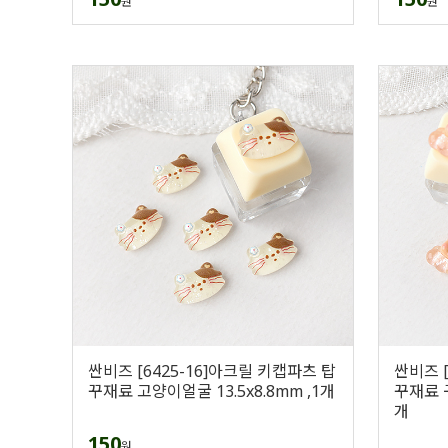
원
원
싼비즈 [6425-16]아크릴 키캡파츠 탑
싼비즈 [
꾸재료 고양이얼굴 13.5x8.8mm ,1개
꾸재료 구
개
150
원