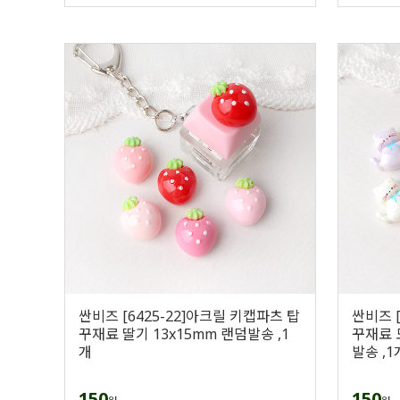
싼비즈 [6425-22]아크릴 키캡파츠 탑
싼비즈 [
꾸재료 딸기 13x15mm 랜덤발송 ,1
꾸재료 
개
발송 ,1
150
150