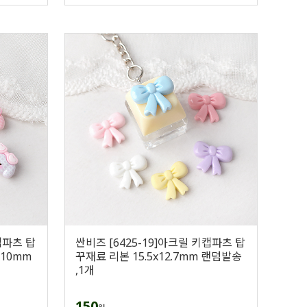
캡파츠 탑
싼비즈 [6425-19]아크릴 키캡파츠 탑
10mm
꾸재료 리본 15.5x12.7mm 랜덤발송
,1개
150