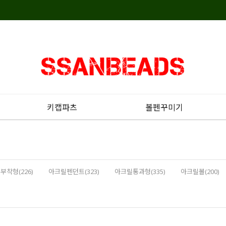
키캡파츠
볼펜꾸미기
부착형(226)
아크릴펜던트(323)
아크릴통과형(335)
아크릴볼(200)