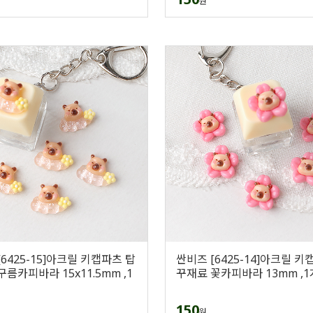
원
6425-15]아크릴 키캡파츠 탑
싼비즈 [6425-14]아크릴 키
름카피바라 15x11.5mm ,1
꾸재료 꽃카피바라 13mm ,1
150
원