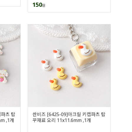
150
원
캡파츠 탑
싼비즈 [6425-09]아크릴 키캡파츠 탑
m ,1개
꾸재료 오리 11x11.6mm ,1개