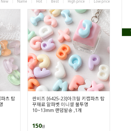
New
Name
Hot
Best
High price
Low price
캡파츠 탑
싼비즈 [6425-23]아크릴 키캡파츠 탑
명
꾸재료 알파벳 이니셜 불투명
10~13mm 랜덤발송 ,1개
150
원