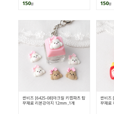
150
150
원
원
싼비즈 [6425-08]아크릴 키캡파츠 탑
싼비즈 [
꾸재료 리본강아지 12mm ,1개
꾸재료 케