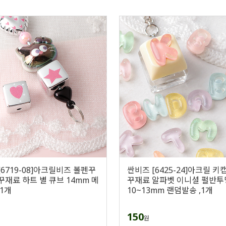
[6719-08]아크릴비즈 볼펜꾸
싼비즈 [6425-24]아크릴 키
꾸재료 하트 별 큐브 14mm 메
꾸재료 알파벳 이니셜 펄반투
,1개
10~13mm 랜덤발송 ,1개
150
원