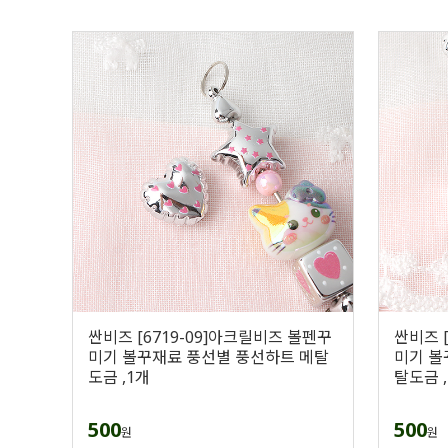
싼비즈 [6719-09]아크릴비즈 볼펜꾸
싼비즈 
미기 볼꾸재료 풍선별 풍선하트 메탈
미기 볼
도금 ,1개
탈도금 
500
500
원
원