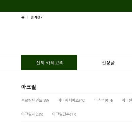
홈
즐겨찾기
신상품
전체 카테고리
아크릴
후로킹펜던트(88)
미니어처파츠(40)
믹스스쿱(4)
아크릴
아크릴체인(9)
아크릴단추(17)