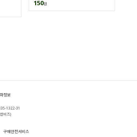
150
원
좌정보
335-1322-31
싼비즈)
구매안전서비스