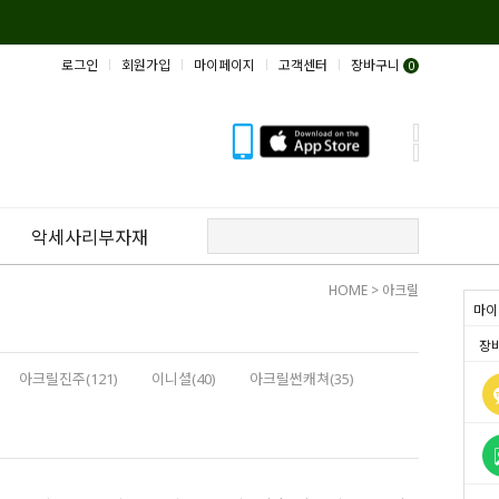
로그인
회원가입
마이페이지
고객센터
장바구니
0
악세사리부자재
HOME
>
아크릴
마이
장
아크릴진주(121)
이니셜(40)
아크릴썬캐쳐(35)