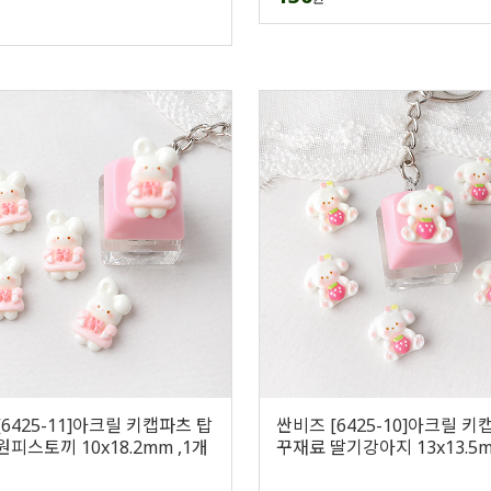
6425-11]아크릴 키캡파츠 탑
싼비즈 [6425-10]아크릴 키
피스토끼 10x18.2mm ,1개
꾸재료 딸기강아지 13x13.5m