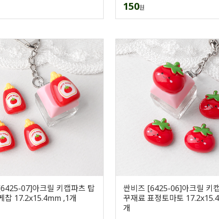
150
원
6425-07]아크릴 키캡파츠 탑
싼비즈 [6425-06]아크릴 키
찹 17.2x15.4mm ,1개
꾸재료 표정토마토 17.2x15.4
개