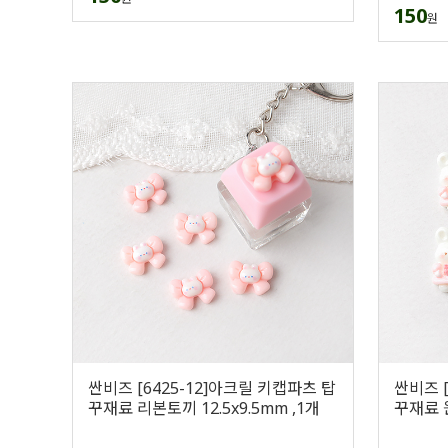
150
원
싼비즈 [6425-12]아크릴 키캡파츠 탑
싼비즈 [
꾸재료 리본토끼 12.5x9.5mm ,1개
꾸재료 원