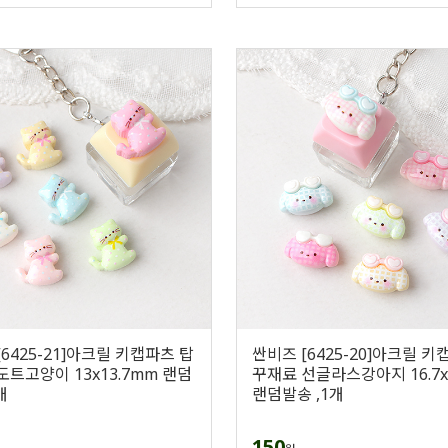
6425-21]아크릴 키캡파츠 탑
싼비즈 [6425-20]아크릴 키
도트고양이 13x13.7mm 랜덤
꾸재료 선글라스강아지 16.7x
개
랜덤발송 ,1개
150