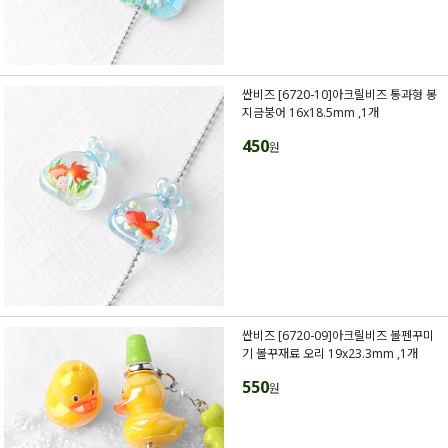
싼비즈 [6720-10]아크릴비즈 통과형 봉
지금붕어 16x18.5mm ,1개
450
원
싼비즈 [6720-09]아크릴비즈 볼펜꾸미
기 볼꾸재료 오리 19x23.3mm ,1개
550
원