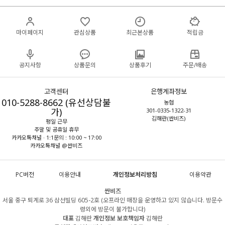
마이페이지
관심상품
최근본상품
적립금
공지사항
상품문의
상품후기
주문/배송
고객센터
은행계좌정보
010-5288-8662 (유선상담불
농협
가)
301-0335-1322-31
김해란(싼비즈)
평일 근무
주말 및 공휴일 휴무
카카오톡채널 · 1:1문의 : 10:00 ~ 17:00
카카오톡채널 @싼비즈
PC버전
이용안내
개인정보처리방침
이용약관
싼비즈
서울 중구 퇴계로 36 삼선빌딩 605-2호 (오프라인 매장을 운영하고 있지 않습니다. 방문수
령외에 방문이 불가합니다)
대표
김해란
개인정보 보호책임자
김해란