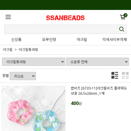
0
신상품
모루인형
아크릴
악세사리부자재
아크릴
아크릴통과형
정렬
싼비즈 [6720-11]아크릴비즈 플라워도
넛꽃 26.5x26mm ,1개
400
원