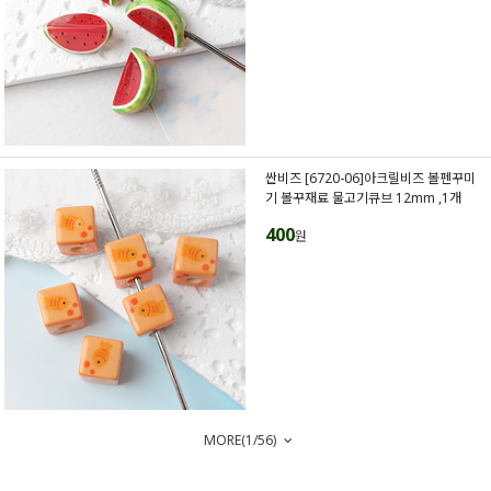
싼비즈 [6720-06]아크릴비즈 볼펜꾸미
기 볼꾸재료 물고기큐브 12mm ,1개
400
원
MORE(
1
/
56
)